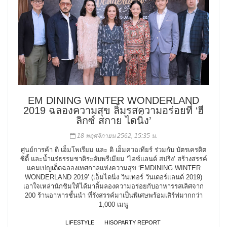
EM DINING WINTER WONDERLAND
2019 ฉลองความสุข ลิ้มรสความอร่อยที่ ‘ฮี
ลิกซ์ สกาย ไดนิ่ง’
18 พฤศจิกายน 2562, 15:35 น.
ศูนย์การค้า ดิ เอ็มโพเรียม และ ดิ เอ็มควอเทียร์ ร่วมกับ บัตรเครดิต
ซิตี้ และน้ำแร่ธรรมชาติระดับพรีเมียม ‘ไอซ์แลนด์ สปริง’ สร้างสรรค์
แคมเปญเด็ดฉลองเทศกาลแห่งความสุข ‘EMDINING WINTER
WONDERLAND 2019’ (เอ็มไดนิ่ง วินเทอร์ วันเดอร์แลนด์ 2019)
เอาใจเหล่านักชิมให้ได้มาลิ้มลองความอร่อยกับอาหารรสเลิศจาก
200 ร้านอาหารชั้นนำ ที่รังสรรค์มาเป็นพิเศษพร้อมเสิร์ฟมากกว่า
1,000 เมนู
LIFESTYLE
HISOPARTY REPORT