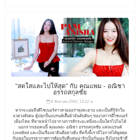
"สดใสและไปให้สุด" กับ คุณแพม - อณิชา
อรรถสกุลชัย
8 สิงหาคม 2562, 13:22 น.
หากจะเอ่ยถึงดีไซเนอร์สาวสวยออร่าพุ่งทะยาน และเป็นที่รู้จักใน
แวดวงสังคม ผู้ปลุกปั้นแบรนด์เสื้อผ้าอันดับต้นๆ ของวงการดีไซเนอร์
เมืองไทย ที่หายหน้าไปจากวงการสักระยะหนึ่งจะเป็นใครไปไม่ได้
นอกจากเธอคนนี้ คุณแพม- อณิชา อรรถสกุลชัย แห่งแบรนด์
LoveBird และเป็นเรื่องน่ายินดีอย่างยิ่ง ที่ครั้งนี้เรามีโอกาสได้พูดคุย
กับเธอในบรรยากาศการต้อนรับที่แสนน่ารักเป็นกันเอง จึงไม่รอช้าที่