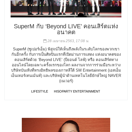
SuperM กับ ‘Beyond LIVE’ คอนเสิร์ตแห่ง
อนาคต
28 เมษายน 2563, 17:08 น.
SuperM (ซูเปอร์เอ็ม) พิสูจน์ให้เห็นถึงพลังในระดับโลกของพวกเขา
กันอีกครั้ง กับการเป็นศิลปินแรกที่เปิดม่านการแสดง แห่งอนาคตของ
คอนเสิร์ตด้วย ‘Beyond LIVE’ (บียอนด์ ไลฟ์) หรือ คอนเสิร์ตทาง
ออนไลน์โดยเฉพาะครั้งแรกของโลก ผลงานจากการร่วมมือระหว่าง
บริษัทบันเทิงที่ทรงอิทธิพลของเกาหลีใต้ SM Entertainment (เอสเอ็ม
เอ็นเทอร์เทนเม้นท์) และบริษัทผู้นำด้านเทคโนโลยียักษ์ใหญ่ NAVER
(เนเวอร์)
LIFESTYLE
HISOPARTY ENTERTAINMENT