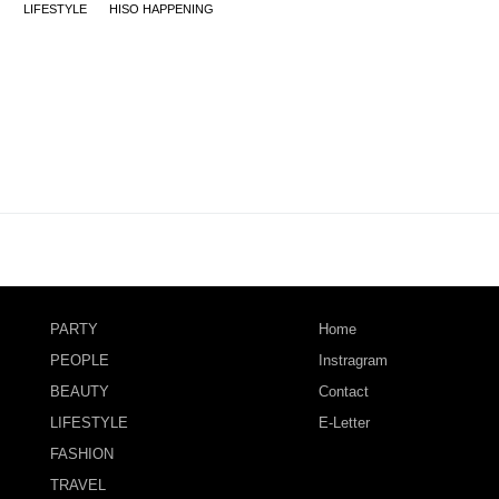
LIFESTYLE
HISO HAPPENING
PARTY
Home
PEOPLE
Instragram
BEAUTY
Contact
LIFESTYLE
E-Letter
FASHION
TRAVEL