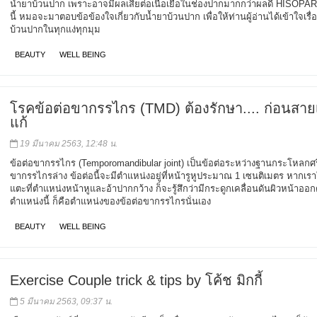
น้ำยาบ้วนปาก เพราะอาจมีผลเสียต่อเนื้อเยื่อในช่องปากมากกว่าผลดี HISOPAR
นี้ หมอจะมาตอบข้อข้องใจเกี่ยวกับน้ำยาบ้วนปาก เพื่อให้ท่านผู้อ่านได้เข้าใจเรื่
บ้วนปากในทุกแง่ทุกมุม
BEAUTY
WELL BEING
โรคข้อต่อขากรรไกร (TMD) ต้องรักษา.... ก่อนสาย
แก้
19 มีนาคม 2563, 12:48 น.
ข้อต่อขากรรไกร (Temporomandibular joint) เป็นข้อต่อระหว่างฐานกระโหลก
ขากรรไกรล่าง ข้อต่อนี้จะมีตำแหน่งอยู่ที่หน้ารูหูประมาณ 1 เซนติเมตร หากเราใ
แตะที่ตำแหน่งหน้าหูและอ้าปากกว้าง ก็จะรู้สึกว่ามีกระดูกเคลื่อนดันผิวหน้าออก
ตำแหน่งนี้ ก็คือตำแหน่งของข้อต่อขากรรไกรนั่นเอง
BEAUTY
WELL BEING
Exercise Couple trick & tips by โค้ช มิกกี้
5 มีนาคม 2563, 09:37 น.