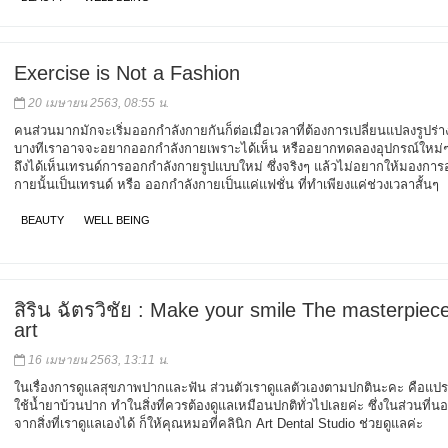
Exercise is Not a Fashion
20 เมษายน 2563, 08:55 น.
คนส่วนมากมักจะเริ่มออกกำลังกายกันก็ต่อเมื่อเวลาที่ต้องการเปลี่ยนแปลงรูปร่าง
บางทีเราอาจจะอยากออกกำลังกายเพราะได้เห็น หรืออยากทดลองอุปกรณ์ใหม่
ถึงได้เห็นเทรนด์การออกกำลังกายรูปแบบใหม่ ซึ่งจริงๆ แล้วไม่อยากให้มองกา
กายนั้นเป็นเทรนด์ หรือ ออกกำลังกายเป็นแค่แฟชั่น ที่ทำเพียงแค่ช่วงเวลาสั้นๆ
BEAUTY
WELL BEING
สิริน ฉัตรวิชัย : Make your smile The masterpiece
art
16 เมษายน 2563, 13:11 น.
ในเรื่องการดูแลสุขภาพปากและฟัน ส่วนตัวเราดูแลตัวเองตามปกตินะคะ คือแป
ใช้น้ำยาบ้วนปาก ทำในสิ่งที่ควรต้องดูแลเหมือนปกติทั่วไปเลยค่ะ ซึ่งในส่วนที่น
จากสิ่งที่เราดูแลเองได้ ก็ให้คุณหมอที่คลินิก Art Dental Studio ช่วยดูแลค่ะ