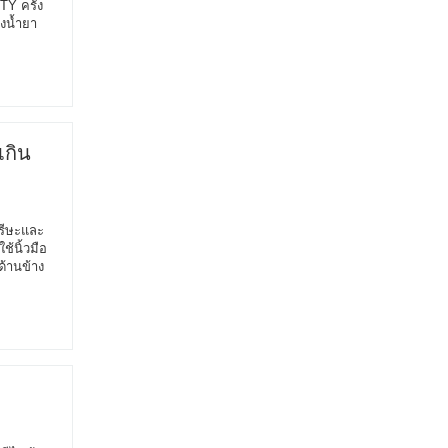
TY ครั้ง
องน้ำยา
เกิน
ศรีษะและ
ช้นิ้วมือ
ด้านข้าง