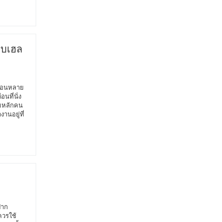
บบเฮล
เดือนหลาย
นที่นั่ง
ตามหลักคน
านอยู่ที่
ปาก
ควรใช้