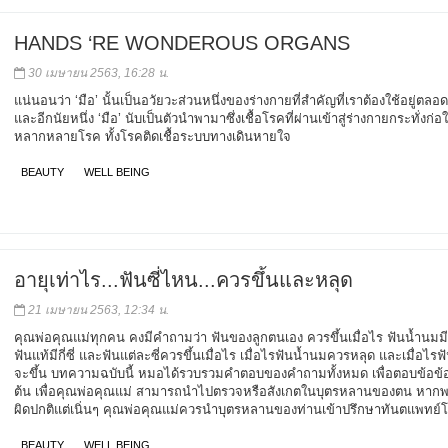
HANDS ‘RE WONDEROUS ORGANS
30 เมษายน 2563, 16:28 น.
แน่นอนว่า ‘มือ’ นั้นเป็นอวัยวะส่วนหนึ่งของร่างกายที่สำคัญที่เราต้องใช้อยู่ตลอ
และอีกนัยหนึ่ง ‘มือ’ นับเป็นตัวนำพามาซึ่งเชื้อโรคที่ผ่านเข้าสู่ร่างกายกระทั่งก่อใ
หลากหลายโรค ทั้งโรคติดเชื้อระบบทางเดินหายใจ
BEAUTY
WELL BEING
อายุเท่าไร...ฟันซี่ไหน...ควรขึ้นและหลุด
21 เมษายน 2563, 12:34 น.
คุณพ่อคุณแม่ทุกคน คงมีคำถามว่า ฟันของลูกตนเอง ควรขึ้นเมื่อไร ฟันน้ำนมมีกี่
ฟันแท้มีกี่ซี่ และฟันแต่ละซี่ควรขึ้นเมื่อไร เมื่อไรฟันน้ำนมควรหลุด และเมื่อไร
จะขึ้น บทความฉบับนี้ หมอได้รวบรวมคำตอบของคำถามทั้งหมด เพื่อตอบข้อข้
ต้น เพื่อคุณพ่อคุณแม่ สามารถนำไปตรวจหรือสังเกตในบุตรหลานของตน หา
ผิดปกติแต่เนิ่นๆ คุณพ่อคุณแม่ควรนำบุตรหลานของท่านเข้าปรึกษาทันตแพทย์
BEAUTY
WELL BEING