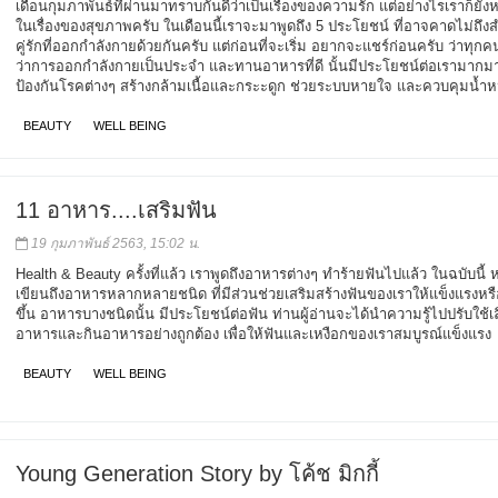
เดือนกุมภาพันธ์ที่ผ่านมาทราบกันดีว่าเป็นเรื่องของความรัก แต่อย่างไรเราก็ยังห
ในเรื่องของสุขภาพครับ ในเดือนนี้เราจะมาพูดถึง 5 ประโยชน์ ที่อาจคาดไม่ถึง
คู่รักที่ออกกำลังกายด้วยกันครับ แต่ก่อนที่จะเริ่ม อยากจะแชร์ก่อนครับ ว่าทุก
ว่าการออกกำลังกายเป็นประจำ และทานอาหารที่ดี นั้นมีประโยชน์ต่อเรามากมา
ป้องกันโรคต่างๆ สร้างกล้ามเนื้อและกระะดูก ช่วยระบบหายใจ และควบคุมน้ำห
BEAUTY
WELL BEING
11 อาหาร....เสริมฟัน
19 กุมภาพันธ์ 2563, 15:02 น.
Health & Beauty ครั้งที่แล้ว เราพูดถึงอาหารต่างๆ ทำร้ายฟันไปแล้ว ในฉบับนี้
เขียนถึงอาหารหลากหลายชนิด ที่มีส่วนช่วยเสริมสร้างฟันของเราให้แข็งแรงห
ขึ้น อาหารบางชนิดนั้น มีประโยชน์ต่อฟัน ท่านผู้อ่านจะได้นำความรู้ไปปรับใช้เ
อาหารและกินอาหารอย่างถูกต้อง เพื่อให้ฟันและเหงือกของเราสมบูรณ์แข็งแรง
BEAUTY
WELL BEING
Young Generation Story by โค้ช มิกกี้