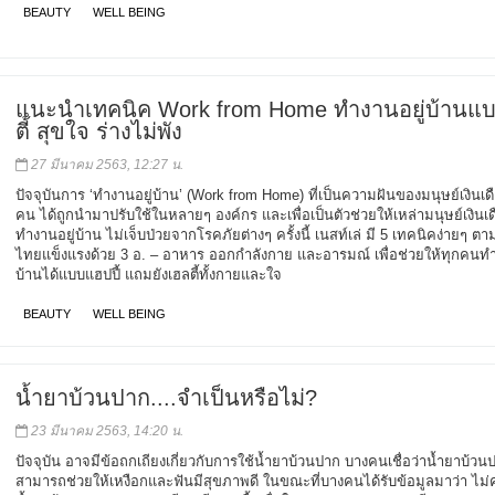
BEAUTY
WELL BEING
แนะนำเทคนิค Work from Home ทำงานอยู่บ้านแ
ตี้ สุขใจ ร่างไม่พัง
27 มีนาคม 2563, 12:27 น.
ปัจจุบันการ ‘ทำงานอยู่บ้าน’ (Work from Home) ที่เป็นความฝันของมนุษย์เงิน
คน ได้ถูกนำมาปรับใช้ในหลายๆ องค์กร และเพื่อเป็นตัวช่วยให้เหล่ามนุษย์เงินเดือ
ทำงานอยู่บ้าน ไม่เจ็บป่วยจากโรคภัยต่างๆ ครั้งนี้ เนสท์เล่ มี 5 เทคนิคง่ายๆ 
ไทยแข็งแรงด้วย 3 อ. – อาหาร ออกกำลังกาย และอารมณ์ เพื่อช่วยให้ทุกคนทำง
บ้านได้แบบแฮปปี้ แถมยังเฮลตี้ทั้งกายและใจ
BEAUTY
WELL BEING
น้ำยาบ้วนปาก....จำเป็นหรือไม่?
23 มีนาคม 2563, 14:20 น.
ปัจจุบัน อาจมีข้อถกเถียงเกี่ยวกับการใช้น้ำยาบ้วนปาก บางคนเชื่อว่าน้ำยาบ้วน
สามารถช่วยให้เหงือกและฟันมีสุขภาพดี ในขณะที่บางคนได้รับข้อมูลมาว่า ไม่