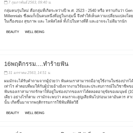
7 กุมภาพันธ์ 2563, 09:40 น.
กลุ่มคนรุ่นใหม่ คือกลุ่มที่เกิดระหว่างปี พ.ศ. 2523 - 2540 หรือ ทราบกันว่า Gen
Millennials ซึ่งผมก็เป็นคนหนึ่งที่อยู่ในกลุ่มนี้ จึงทำให้เห็นความเปลี่ยนแปลงโ
ในเรื่องของ สุขภาพ และ ไลฟ์สไตล์ ทั้งไปในทางที่ดี และอาจจะไม่ดีมากนัก
BEAUTY
WELL BEING
16พฤติกรรม....ทำร้ายฟัน
31 มกราคม 2563, 14:51 น.
ผมมักจะได้รับคำถามจากผู้ป่วยว่า ฟันคนเราสามารถมีอายุใช้งานในช่องปากไ
เท่าไร คำตอบที่ผมให้กับผู้ป่วยอ้างอิงจากงานวิจัยและประสบการณ์ในวิชาชีพข
ฟันของเราสามารถรักษาให้อยู่ในช่องปากของเราได้ตลอดอายุขัยของมนุษย์ (100
เดียว อย่างไรก็ตาม เรามักจะพบว่า คนเราจะสูญเสียฟันไปก่อนเวลาอันควร สาเ
นั้น เกิดขึ้นมาจากพฤติกรรมการใช้ฟันที่ผิดวิธี
BEAUTY
WELL BEING