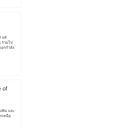
 แต่
ๆ รวมไป
รออกกำลัง
 of
รงฟัน และ
อกเหนือ