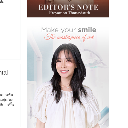
 &
tal
ุขภาพฟัน
ีอยู่เสมอ
ด้มากขึ้น