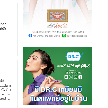
ดเวลา
ห้เกิด
ซี่
ฟันแท้ควร
องใจข้าง
กพบความ
โดยด่วน