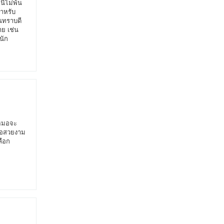
นีไม่พ้น
สำหรับ
คนทราบดี
ย เช่น
นัก
 หมอจะ
รือสวยงาม
ลือก