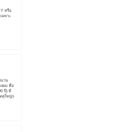
 Y หรือ
ดยเฉพาะ
ด้นาน
องผม คือ
 ปี) ที
หตุใหญ่ๆ