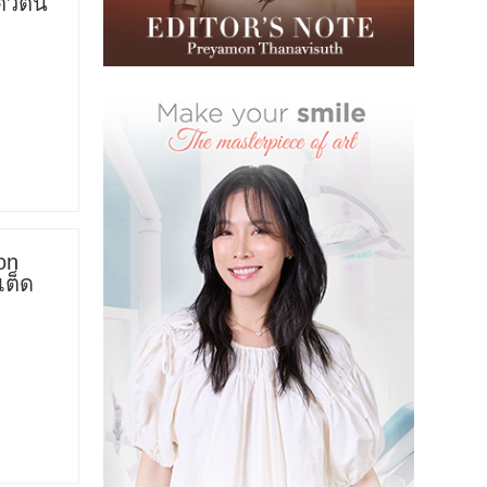
ตัวตน
on
เต็ด