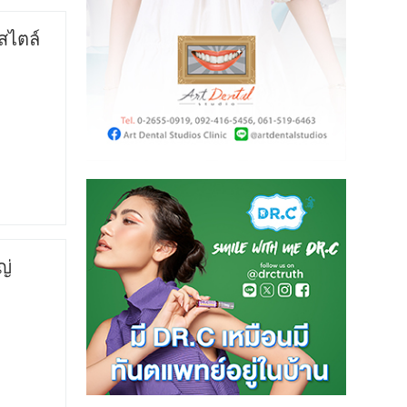
สไตล์
ญ่