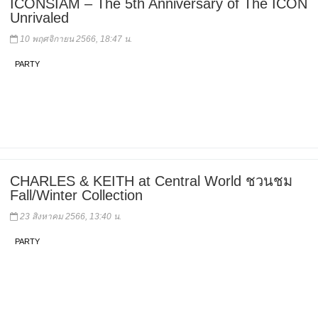
ICONSIAM – The 5th Anniversary of The ICON
Unrivaled
10 พฤศจิกายน 2566, 18:47 น.
PARTY
CHARLES & KEITH at Central World ชวนชม
Fall/Winter Collection
23 สิงหาคม 2566, 13:40 น.
PARTY