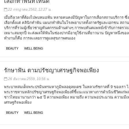
เลือกทำฟันที่ไหนดี
22 กรกฎาคม 2562, 12:27 น.
เมื่อถึงเวลาที่ต้องไปพบหมอฟัน หลายคนคงมีปัญหาในการเลือกสถานบริการ ซึ่งม
เลือกตั้งแต่ คลินิกทำฟัน แผนกทำฟันในโรงพยาบาลทั้งภาครัฐและเอกชน สถาน
บริการที่รวมผู้เชี่ยวชาญทันตกรรมด้านต่างๆ การพบทันตแพทย์เข้ารับการตรวจ
เหมาะสมทุกปี จะส่งผลให้ฟันในช่องปากมีอายุใช้งานที่ยาวนาน ปัญหาหนึ่งขอ
ทำงานก็คือ การละเลยการดูแลสุขภาพตนเอง
BEAUTY
WELL BEING
รักษาฟัน ตามปรัชญาเศรษฐกิจพอเพียง
26 ธันวาคม 2559, 10:56 น.
พระบาทสมเด็จพระปรมินทรมหาภูมิพลอดุลยเดช ในหลวงรัชกาลที่ 9 ของเรา ไ
พระราชทานหลักปรัชญาเศรษฐกิจพอเพียงที่ชี้แนะแนวทางการดำเนินชีวิตแก่พ
ชาวไทยมานานกว่า ๒๕ ปี ความพอเพียง หมายถึง ความพอประมาณ ความมีเห
เศรษฐกิจพอเพียง
BEAUTY
WELL BEING