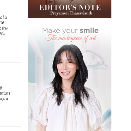
ีให้
ให้
อย่าง
งคน
ด้
สกนิกร
ตุผล