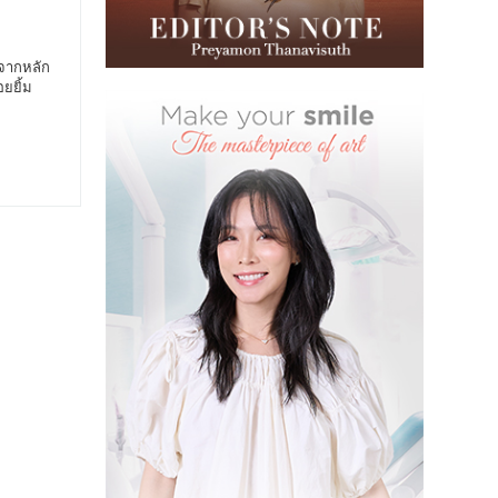
ูจากหลัก
ยยิ้ม