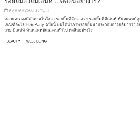
รอยยิ้มสวยมีเสน่ห์ ...ตัดสินอย่างไร?
9 ตุลาคม 2560, 16:41 น.
หลายคน คงมีคำถามในใจว่า รอยยิ้มที่จัดว่าสวย รอยยิ้มที่มีเสน่ห์ ทันตแพทย์ด
เกณฑ์อะไร HiSoParty ฉบับนี้ ผมได้นำภาพรอยยิ้มมาประกอบการอธิบายว่า รอ
สวย มีเสน่ห์ ทันตแพทย์และคนทั่วไป ตัดสินอย่างไร
BEAUTY
WELL BEING