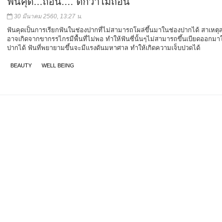
ฟันคุด...ถอน.... ดีกว่าไม่ถอน
30 มีนาคม 2560, 13:27 น.
ฟันคุดเป็นการเรียกฟันในช่องปากที่ไม่สามารถโผล่ขึ้นมาในช่องปากได้ สาเหตุ
อาจเกิดจากขากรรไกรมีพื้นที่ไม่พอ ทำให้ฟันซี่นั้นๆไม่สามารถขึ้นเบียดออกมา
ปากได้ ฟันที่พยายามขึ้นจะมีแรงดันมหาศาล ทำให้เกิดความเจ็บปวดได้
BEAUTY
WELL BEING