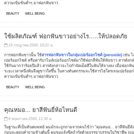
ความเข้มข้นต่ำๆ มาฟอกฟันขาว
BEAUTY
WELL BEING
ใช้ผลิตภัณฑ์ ฟอกฟันขาวอย่างไร.....ให้ปลอดภัย
19 กรกฎาคม 2560, 10:21 น.
การฟอกฟันขาวนั้น ใช้
สารฟอกฟันขาวในกลุ่มเปอร์ออกไซด์ (peroxide)
เช่น 
เปอร์ออกไซด์ หรือคาร์บาไมด์เปอร์ออกไซด์มาใช้ฟอกสีฟันให้ฟันขาว สารดังกล่า
ใช้กันมากว่าร้อยปีแล้ว สารดังกล่าวจะไปกำจัดเม็ดสีในฟันให้จางลง เมื่อฟอกฟ
ระยะเวลาหนึ่งฟันจึงดูขาวใสขึ้น ในทางทันตกรรมจะใช้สารไฮโดรเจนเปอร์ออก
ความเข้มข้นต่ำๆ มาฟอกฟันขาว
BEAUTY
WELL BEING
คุณหมอ... ยาสีฟันยี่ห้อไหนดี
9 พฤษภาคม 2560, 11:30 น.
ในฐานะที่เป็นทันตแพทย์ ผมมักจะถูกถามจากคนไข้ว่า "คุณหมอ... ยาสีฟันยี่ห้
ก่อนจะตอบคำถามข้างต้นนี้ ผมขอแจ้งขีดจำกัดด้วยจรรยาบรรณในวิชาชีพ (แบบ