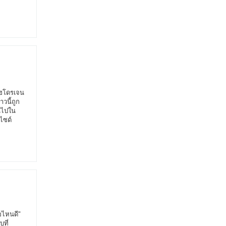
ไฮโดรเจน
วนี้ถูก
ันไปใน
ไซด์
อไหนดี"
ที่