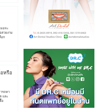
 หมอจะ
รือสวยงาม
ลือก
อหรือ
มารถหา
็ต และ
ื้อ