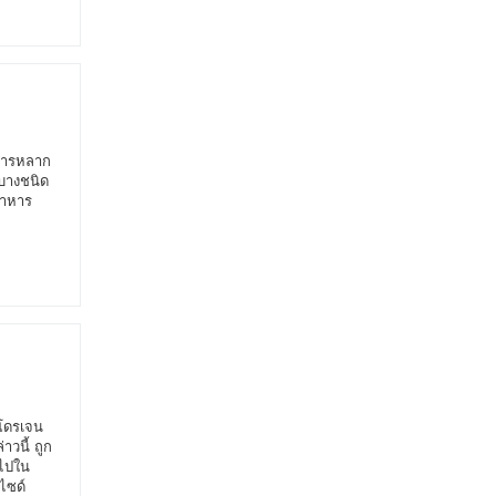
าหารหลาก
รบางชนิด
อาหาร
ฮโดรเจน
วนี้ ถูก
นไปใน
ไซด์