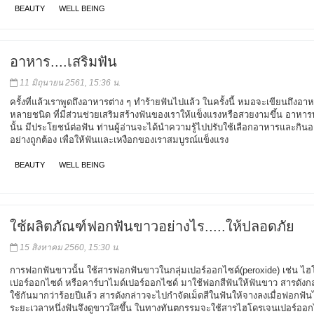
BEAUTY
WELL BEING
อาหาร....เสริมฟัน
11 มิถุนายน 2561, 15:36 น.
ครั้งที่แล้วเราพูดถึงอาหารต่าง ๆ ทำร้ายฟันไปแล้ว ในครั้งนี้ หมอจะเขียนถึงอ
หลายชนิด ที่มีส่วนช่วยเสริมสร้างฟันของเราให้แข็งแรงหรือสวยงามขึ้น อาหา
นั้น มีประโยชน์ต่อฟัน ท่านผู้อ่านจะได้นำความรู้ไปปรับใช้เลือกอาหารและกิน
อย่างถูกต้อง เพื่อให้ฟันและเหงือกของเราสมบูรณ์แข็งแรง
BEAUTY
WELL BEING
ใช้ผลิตภัณฑ์ฟอกฟันขาวอย่างไร.....ให้ปลอดภัย
15 สิงหาคม 2560, 15:30 น.
การฟอกฟันขาวนั้น ใช้สารฟอกฟันขาวในกลุ่มเปอร์ออกไซด์(peroxide) เช่น ไ
เปอร์ออกไซด์ หรือคาร์บาไมด์เปอร์ออกไซด์ มาใช้ฟอกสีฟันให้ฟันขาว สารดังกล่า
ใช้กันมากว่าร้อยปีแล้ว สารดังกล่าวจะไปกำจัดเม็ดสีในฟันให้จางลงเมื่อฟอกฟั
ระยะเวลาหนึ่งฟันจึงดูขาวใสขึ้น ในทางทันตกรรมจะใช้สารไฮโดรเจนเปอร์ออก