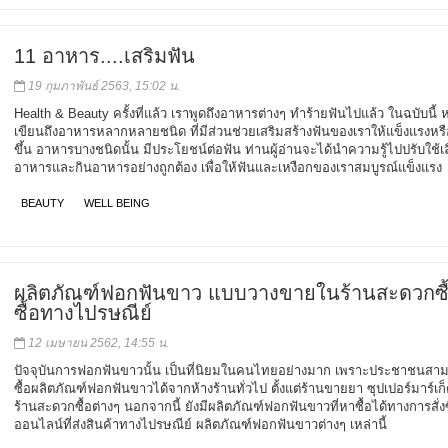
11 อาหาร....เสริมฟัน
19 กุมภาพันธ์ 2563, 15:02 น.
Health & Beauty ครั้งที่แล้ว เราพูดถึงอาหารต่างๆ ทำร้ายฟันไปแล้ว ในฉบับนี้
เขียนถึงอาหารหลากหลายชนิด ที่มีส่วนช่วยเสริมสร้างฟันของเราให้แข็งแรงห
ขึ้น อาหารบางชนิดนั้น มีประโยชน์ต่อฟัน ท่านผู้อ่านจะได้นำความรู้ไปปรับใช้เ
อาหารและกินอาหารอย่างถูกต้อง เพื่อให้ฟันและเหงือกของเราสมบูรณ์แข็งแรง
BEAUTY
WELL BEING
ผลิตภัณฑ์ฟอกฟันขาว แบบวางขายในร้านสะดวกซื้
ซื้อทางไปรษณีย์
12 เมษายน 2562, 14:55 น.
ปัจจุบันการฟอกฟันขาวนั้น เป็นที่นิยมในคนไทยอย่างมาก เพราะประชาชนสา
ซื้อผลิตภัณฑ์ฟอกฟันขาวได้จากห้างร้านทั่วไป ตั้งแต่ร้านขายยา ซุปเปอร์มาร์เก
ร้านสะดวกซื้อต่างๆ นอกจากนี้ ยังมีผลิตภัณฑ์ฟอกฟันขาวที่หาซื้อได้ทางการสั่งซ
ออนไลน์ที่ส่งสินค้าทางไปรษณีย์ ผลิตภัณฑ์ฟอกฟันขาวต่างๆ เหล่านี้