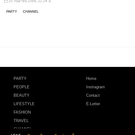
10 กันยายน 2568, 21:24 น.
PARTY
CHANNEL
PARTY
Home
PEOPLE
Instragram
BEAUTY
Contact
LIFESTYLE
E-Letter
FASHION
TRAVEL
CHANNEL