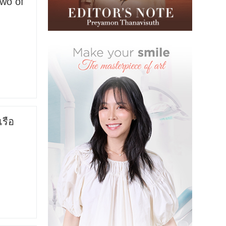
Two of
รือ