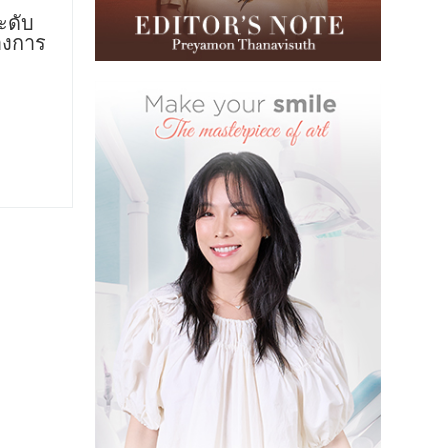
ะดับ
างการ