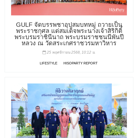
GULF จัดบรรพชาอุปสมบทหมู่ ถวายเป็น
พระราชกุศล แด่สมเด็จพระนางเจ้าสิริกิติ์
พระบรมราชินีนาถ พระบรมราชชนนีพันปี
หลวง ณ วัดสระเกศราชวรมหาวิหาร
25 พฤศจิกายน 2568, 10:12 น.
LIFESTYLE
HISOPARTY REPORT