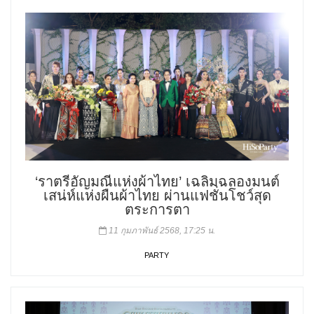
‘ราตรีอัญมณีแห่งผ้าไทย’ เฉลิมฉลองมนต์
เสน่ห์แห่งผืนผ้าไทย ผ่านแฟชั่นโชว์สุด
ตระการตา
11 กุมภาพันธ์ 2568, 17:25 น.
PARTY