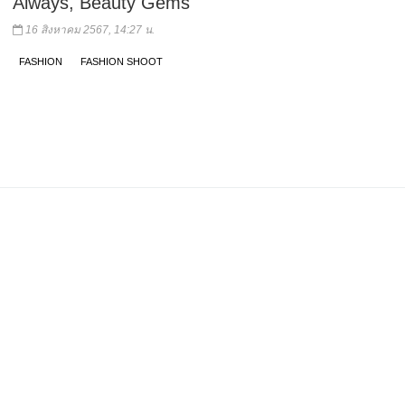
Always, Beauty Gems
16 สิงหาคม 2567, 14:27 น.
FASHION
FASHION SHOOT