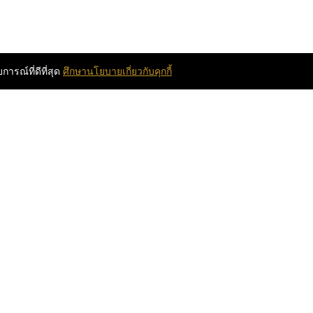
ารณ์ที่ดีที่สุด
ศึกษานโยบายเกี่ยวกับคุกกี้
PARTY
Home
PEOPLE
Instragram
BEAUTY
Contact
LIFESTYLE
E-Letter
FASHION
TRAVEL