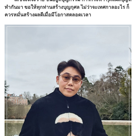
ทำกันมา ขอให้ทุกท่านสร้างบุญกุศล ไม่ว่าจะเทศกาลอะไร ก็
ควรหมั่นสร้างผลดีเมื่อมีโอกาสตลอดเวลา