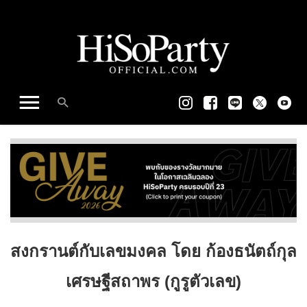
สงกรานต์กับเลขมงคล โดย ก้องธนัตถ์กุล
เศรษฐีสถาพร (กูรูตัวเลข)