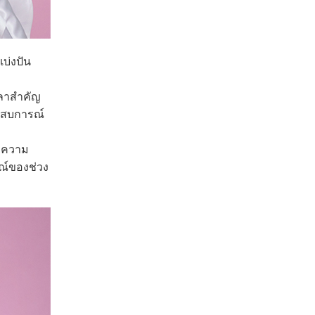
บ่งปัน
วลาสำคัญ
ระสบการณ์
 ‘ความ
ณ์ของช่วง