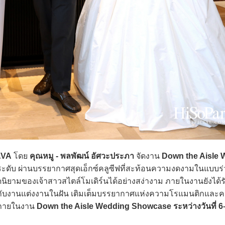
AVA
โดย
คุณหมู - พลพัฒน์ อัศวะประภา
จัดงาน
Down the Aisle
ดับ ผ่านบรรยากาศสุดเอ็กซ์คลูซีฟที่สะท้อนความงดงามในแบบร่
ดนิยามของเจ้าสาวสไตล์โมเดิร์นได้อย่างสง่างาม ภายในงานยังได้รั
วกับงานแต่งงานในฝัน เติมเต็มบรรยากาศแห่งความโรแมนติกและ
าะภายในงาน
Down the Aisle Wedding Showcase ระหว่างวันที่ 6