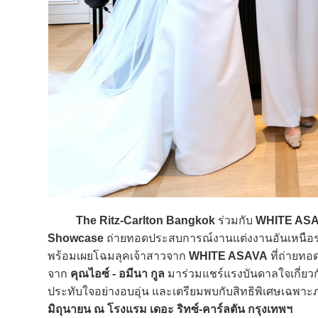
The Ritz-Carlton Bangkok
ร่วมกับ
WHITE AS
Showcase
ถ่ายทอดประสบการณ์งานแต่งงานอันเหนือระ
พร้อมเผยโฉมลุคเจ้าสาวจาก
WHITE ASAVA
ที่ถ่ายทอ
จาก
คุณไอซ์ - อมีนา กูล
มาร่วมแชร์แรงบันดาลใจเกี่ย
ประทับใจอย่างอบอุ่น และเตรียมพบกับสิทธิพิเศษเฉพ
มิถุนายน ณ โรงแรม เดอะ ริทซ์-คาร์ลตัน กรุงเทพฯ