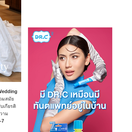
 Wedding
วมสมัย
บเกียรติ
ความ
–7