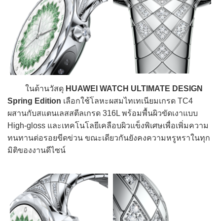
ในด้านวัสดุ
HUAWEI WATCH ULTIMATE DESIGN
Spring Edition
เลือกใช้โลหะผสมไทเทเนียมเกรด TC4
ผสานกับสแตนเลสสตีลเกรด 316L พร้อมพื้นผิวขัดเงาแบบ
High-gloss และเทคโนโลยีเคลือบผิวแข็งพิเศษเพื่อเพิ่มความ
ทนทานต่อรอยขีดข่วน ขณะเดียวกันยังคงความหรูหราในทุก
มิติของงานดีไซน์