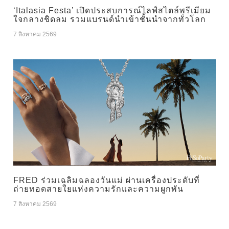
‘Italasia Festa’ เปิดประสบการณ์ไลฟ์สไตล์พรีเมียม
ใจกลางชิดลม รวมแบรนด์นำเข้าชั้นนำจากทั่วโลก
7 สิงหาคม 2569
FRED ร่วมเฉลิมฉลองวันแม่ ผ่านเครื่องประดับที่
ถ่ายทอดสายใยแห่งความรักและความผูกพัน
7 สิงหาคม 2569