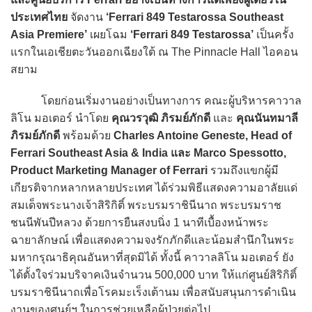
ประเทศไทย
จัดงาน
‘Ferrari 849 Testarossa Southeast
Asia Premiere’
เผยโฉม
‘Ferrari 849 Testarossa’
เป็นครั้ง
แรกในเอเชียตะวันออกเฉียงใต้ ณ The Pinnacle Hall ไอคอน
สยาม
โดยก่อนเริ่มงานอย่างเป็นทางการ คณะผู้บริหารคาวาล
ลิโน มอเตอร์ นำโดย
คุณวรวุฒิ ภิรมย์ภักดี
และ
คุณนันทมาลี
ภิรมย์ภักดี
พร้อมด้วย
Charles Antoine Geneste, Head of
Ferrari Southeast Asia & India และ Marco Spessotto,
Product Marketing Manager of Ferrari
รวมถึงแขกผู้มี
เกียรติจากหลากหลายประเทศ ได้ร่วมพิธีแสดงความอาลัยแด่
สมเด็จพระนางเจ้าสิริกิติ์ พระบรมราชินีนาถ พระบรมราช
ชนนีพันปีหลวง ด้วยการยืนสงบนิ่ง 1 นาทีเบื้องหน้าพระ
ฉายาลักษณ์ เพื่อแสดงความจงรักภักดีและน้อมสำนึกในพระ
มหากรุณาธิคุณอันหาที่สุดมิได้ ทั้งนี้ คาวาลลิโน มอเตอร์ ยัง
ได้ตั้งใจร่วมบริจาคเงินจำนวน 500,000 บาท ให้แก่ศูนย์สิริกิติ์
บรมราชินีนาถเพื่อโรคมะเร็งเต้านม เพื่อสนับสนุนการดำเนิน
งานของศูนย์ฯ ในการช่วยเหลือผู้ป่วยต่อไป