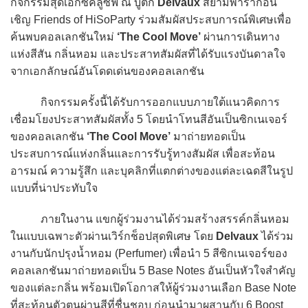
กิจกรรมสุดเอ็กซ์คลูซีฟ ณ บูติก
Delvaux
สยามพารากอน
เชิญ Friends of HiSoParty ร่วมสัมผัสประสบการณ์พิเศษเพื่อ
ค้นพบคอลเลกชันใหม่
‘The Cool Move’
ผ่านการเดินทาง
แห่งสีสัน กลิ่นหอม และประสาทสัมผัสที่ได้รับแรงบันดาลใจ
จากเอกลักษณ์อันโดดเด่นของคอลเลกชัน
กิจกรรมครั้งนี้ได้รับการออกแบบภายใต้แนวคิดการ
เชื่อมโยงประสาทสัมผัสทั้ง 5 โดยนำโทนสีอันเป็นซิกเนเจอร์
ของคอลเลกชัน
‘The Cool Move’
มาถ่ายทอดเป็น
ประสบการณ์แห่งกลิ่นและการรับรู้ทางสัมผัส เพื่อสะท้อน
อารมณ์ ความรู้สึก และบุคลิกที่แตกต่างของแต่ละเฉดสีในรูป
แบบที่น่าประทับใจ
ภายในงาน แขกผู้ร่วมงานได้ร่วมสร้างสรรค์กลิ่นหอม
ในแบบเฉพาะตัวผ่านเวิร์กช็อปสุดพิเศษ โดย
Delvaux
ได้ร่วม
งานกับนักปรุงน้ำหอม (Perfumer) เพื่อนำ 5 สีซิกเนเจอร์ของ
คอลเลกชันมาถ่ายทอดเป็น 5 Base Notes อันเป็นหัวใจสำคัญ
ของแต่ละกลิ่น พร้อมเปิดโอกาสให้ผู้ร่วมงานเลือก Base Note
ที่สะท้อนตัวตนผ่านสีที่ชื่นชอบ ก่อนนำมาผสานกับ 6 Boost