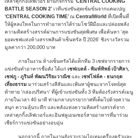
เหล่าคุกกิ้งเลิฟเวอร์ ผ่านกิจกรรม
‘CENTRAL COOKING
BATTLE SEASON 2’
เวทีแข่งขันสุดเข้มข้นจากแคมเปญ
‘CENTRAL COOKING TIME’
ณ
CentralWorld
ที่เปิดพื้นที่
ให้ผู้หลงใหลในการทำอาหารได้ร่วมโชว์ฝีมือและปล่อยพลัง
ความคิดสร้างสรรค์ผ่านการแข่งขันสุดพิเศษ เพื่อค้นหา ‘สุด
ยอดเชฟแห่งห้างสรรพสินค้าเซ็นทรัล ปี 2026’ ชิงรางวัลรวม
มูลค่ากว่า 200,000 บาท
ภายในงาน ห้างเซ็นทรัลได้แท็กทีม 3 เชฟจากรายการ
แข่งขันทำอาหารชื่อดัง ได้แก่
เชฟเบลล์ - พิมพ์ทิพย์ เป้าศิลา,
เชฟภู - ภูรินท์ พัฒนวิริยะวาณิช
และ
เชฟโฟล์ค - ธนกฤต
เที่ยงธรรม
มาร่วมสร้างสีสันและเฟ้นหาผู้ชนะจากโจทย์สุด
ท้าทาย ‘กล่องปริศนา’ ที่ผู้เข้าแข่งขันทั้ง 3 ทีมต้องรังสรรค์เมนู
ภายในเวลา 40 นาที ท่ามกลางบรรยากาศที่เต็มไปด้วยความ
สนุก ความลุ้นระทึก และพลังแห่งความคิดสร้างสรรค์จาก
เหล่าคุกกิ้งเลิฟเวอร์และอินฟลูเอนเซอร์สายอาหารที่มาร่วม
เชียร์การแข่งขันอย่างอบอุ่น
นอกจากนี้ ภายในงานยังรวบรวมไอเทมเครื่องครัวและ