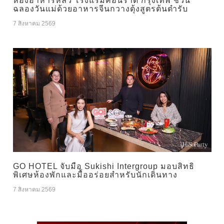
ห้องอาหารหลิว โรงแรมคอนราด กรุงเทพ ชวน
ฉลองวันแม่ด้วยอาหารจีนกวางตุ้งสูตรต้นตำรับ
7 สิงหาคม 2569
GO HOTEL จับมือ Sukishi Intergroup มอบสิทธิ
พิเศษห้องพักและมื้ออร่อยสำหรับนักเดินทาง
7 สิงหาคม 2569