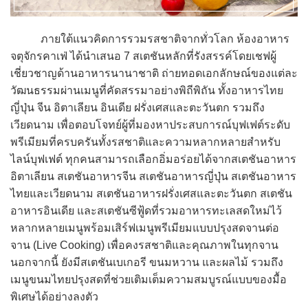
ภายใต้แนวคิดการรวมรสชาติจากทั่วโลก ห้องอาหาร
จตุจักรคาเฟ่ ได้นำเสนอ 7 สเตชันหลักที่รังสรรค์โดยเชฟผู้
เชี่ยวชาญด้านอาหารนานาชาติ ถ่ายทอดเอกลักษณ์ของแต่ละ
วัฒนธรรมผ่านเมนูที่คัดสรรมาอย่างพิถีพิถัน ทั้งอาหารไทย
ญี่ปุ่น จีน อิตาเลียน อินเดีย ฝรั่งเศสและตะวันตก รวมถึง
เวียดนาม เพื่อตอบโจทย์ผู้ที่มองหาประสบการณ์บุฟเฟต์ระดับ
พรีเมียมที่ครบครันทั้งรสชาติและความหลากหลายสำหรับ
ไลน์บุฟเฟต์ ทุกคนสามารถเลือกอิ่มอร่อยได้จากสเตชันอาหาร
อิตาเลียน สเตชันอาหารจีน สเตชันอาหารญี่ปุ่น สเตชันอาหาร
ไทยและเวียดนาม สเตชันอาหารฝรั่งเศสและตะวันตก สเตชัน
อาหารอินเดีย และสเตชันซีฟู้ดที่รวมอาหารทะเลสดใหม่ไว้
หลากหลายเมนูพร้อมเสิร์ฟเมนูพรีเมียมแบบปรุงสดจานต่อ
จาน (Live Cooking) เพื่อคงรสชาติและคุณภาพในทุกจาน
นอกจากนี้ ยังมีสเตชันเบเกอรี ขนมหวาน และผลไม้ รวมถึง
เมนูขนมไทยปรุงสดที่ช่วยเติมเต็มความสมบูรณ์แบบของมื้อ
พิเศษได้อย่างลงตัว