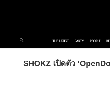
THE LATEST
PARTY
PEOPLE
B
SHOKZ เปิดตัว ‘OpenDots