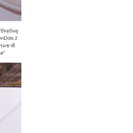
ัจจุบันหู
enDots 2
รรมชาติ
ิต”