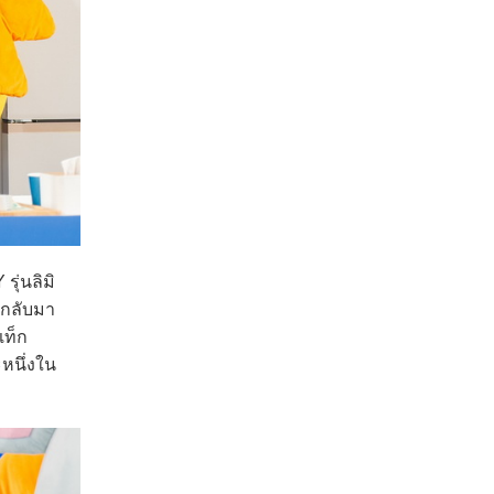
ุ่นลิมิ
วกลับมา
แท็ก
หนึ่งใน