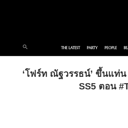
THE LATEST
PARTY
PEOPLE
B
‘โฟร์ท ณัฐวรรธน์’ ขึ้นแท่
SS5 ตอน #T