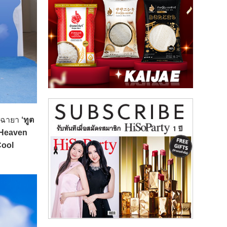
ในฉายา
‘ทูต
 Heaven
Cool