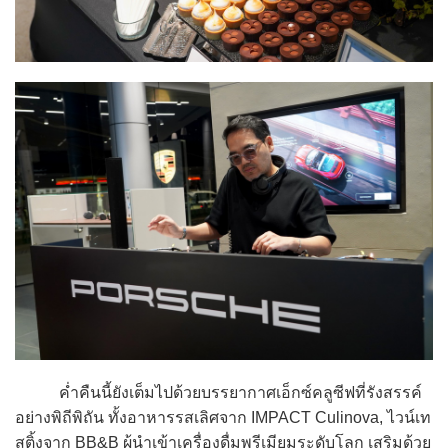
ค่ำคืนนี้ยังเต็มไปด้วยบรรยากาศเอ็กซ์คลูซีฟที่รังสรรค์
อย่างพิถีพิถัน ทั้งอาหารรสเลิศจาก IMPACT Culinova, ไวน์เท
สติ้งจาก BB&B ผู้นำเข้าเครื่องดื่มพรีเมียมระดับโลก เสริมด้วย