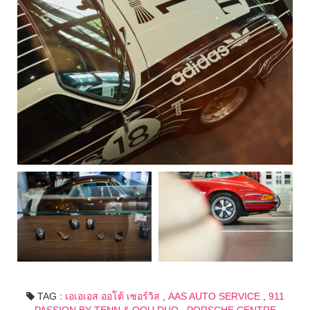
TAG :
เอเอเอส ออโต้ เซอร์วิส
,
AAS AUTO SERVICE
,
911
PASSION BY TENN & OOU DUO
,
PORSCHE CENTRE