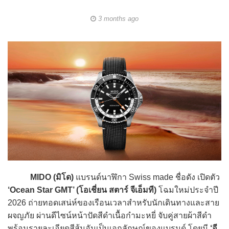
3 months ago
MIDO (มิโด)
แบรนด์นาฬิกา Swiss made ชื่อดัง เปิดตัว
‘Ocean Star GMT’ (โอเชี่ยน สตาร์ จีเอ็มที)
โฉมใหม่ประจำปี
2026 ถ่ายทอดเสน่ห์ของเรือนเวลาสำหรับนักเดินทางและสาย
ผจญภัย ผ่านดีไซน์หน้าปัดสีดำเนื้อกำมะหยี่ จับคู่สายผ้าสีดำ
พร้อมรายละเอียดสีส้มอันเป็นเอกลักษณ์ของแบรนด์ โดยมี
‘อี