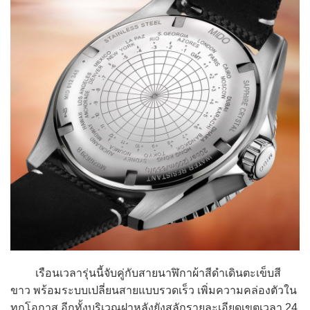
เรือนเวลารุ่นนี้จับคู่กับสายนาฬิกาผ้าสีดำเดินตะเข็บสี
ขาว พร้อมระบบเปลี่ยนสายแบบรวดเร็ว เพิ่มความคล่องตัวใน
ทุกโอกาส อีกทั้งบริเวณฝาหลังยังสลักรายละเอียดเขตเวลา 24