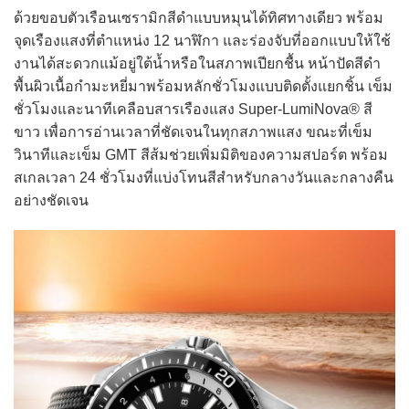
ด้วยขอบตัวเรือนเซรามิกสีดำแบบหมุนได้ทิศทางเดียว พร้อม
จุดเรืองแสงที่ตำแหน่ง 12 นาฬิกา และร่องจับที่ออกแบบให้ใช้
งานได้สะดวกแม้อยู่ใต้น้ำหรือในสภาพเปียกชื้น หน้าปัดสีดำ
พื้นผิวเนื้อกำมะหยี่มาพร้อมหลักชั่วโมงแบบติดตั้งแยกชิ้น เข็ม
ชั่วโมงและนาทีเคลือบสารเรืองแสง Super-LumiNova® สี
ขาว เพื่อการอ่านเวลาที่ชัดเจนในทุกสภาพแสง ขณะที่เข็ม
วินาทีและเข็ม GMT สีส้มช่วยเพิ่มมิติของความสปอร์ต พร้อม
สเกลเวลา 24 ชั่วโมงที่แบ่งโทนสีสำหรับกลางวันและกลางคืน
อย่างชัดเจน