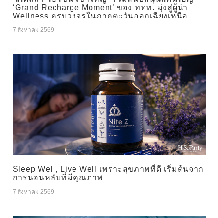
‘Grand Recharge Moment’ ของ ททท. มุ่งสู่ผู้นำ
Wellness ครบวงจรในภาคตะวันออกเฉียงเหนือ
7 สิงหาคม 2569
Sleep Well, Live Well เพราะสุขภาพที่ดี เริ่มต้นจาก
การนอนหลับที่มีคุณภาพ
7 สิงหาคม 2569