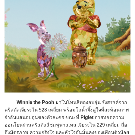
Winnie the Pooh
มาในโทนสีทองอบอุ่น รังสรรค์จาก
คริสตัลเจียระไน 528 เหลี่ยม พร้อมโถน้ำผึ้งคู่ใจที่สะท้อนภาพ
จำอันแสนอบอุ่นของตัวละคร ขณะที่
Piglet
ถ่ายทอดความ
อ่อนโยนผ่านคริสตัลสีชมพูพาสเทล เจียระไน 229 เหลี่ยม สื่อ
ถึงมิตรภาพ ความจริงใจ และหัวใจอันมั่นคงของเพื่อนตัวน้อย