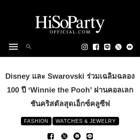
Disney และ Swarovski ร่วมเฉลิมฉลอง
100 ปี ‘Winnie the Pooh’ ผ่านคอลเลก
ชันคริสตัลสุดเอ็กซ์คลูซีฟ
FASHION
WATCHES & JEWELRY