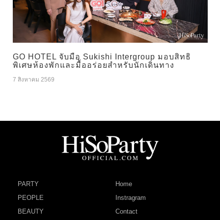
GO HOTEL จับมือ Sukishi Intergroup มอบสิทธิ
พิเศษห้องพักและมื้ออร่อยสำหรับนักเดินทาง
7 สิงหาคม 2569
PARTY
Home
PEOPLE
Instragram
BEAUTY
Contact