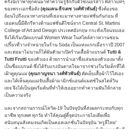
ครั้งนี้เราพาทุกคนมาทำความรู้จักกับดีไซเนอร์สาว พี่สาวแท้ๆ
ของพระเอกชื่อดัง
(คุณเคน-ธีรเดช วงศ์พัวพันธ์)
ซึ่งต้องขอ
ย้อนไปถึงแนวทางก่อนที่เธอจะมาทางสายแฟชั่นกันก่อน ที่
เธอคนนี้มีดีกรีทางด้านแฟชั่นดีไซน์จาก Central St. Martins
College of Art and Design ประเทศอังกฤษ กระทั่งเรียนจบเธอ
จึงได้เริ่มเปิดแบรนด์ Women Wear ในสไตล์สาวหวานซ่อน
เปรี้ยวที่วางจำหน่ายในร้าน Soda เป็นแห่งแรกเมื่อราวปี 2007
และต่อมาไม่นานก็ได้ผันตัวมาเปิดร้านเสื้อผ้าแบรนด์
Tutti &
Tutti Frutti
ของตัวเอง ด้วยการนำเอาชื่อเล่นของตัวเองมาตั้ง
เป็นชื่อแบรนด์ ซึ่งได้รับแรงบันดาลใจมาจากช่วงในวัยเด็กที่ได้
เฝ้าดูคุณแม่
(คุณกาญจนา วงศ์พัวพันธ์)
ตัดเย็บเสื้อผ้าไว้ใส่เอง
และได้เห็นคุณแม่จับเสื้อผ้ามามิกซ์แอนด์แมตช์ในสไตล์วิน
เทจ จึงได้เป็นจุดเริ่มต้นที่ทำให้เธออยากทำความฝันให้กลาย
เป็นความจริง
และจากสถานการณ์โควิด-19 ในปัจจุบันที่ส่งผลกระทบกับทุก
อาชีพ ทุกเพศ ทุกวัย ทำให้คุณตู๋ตี๋จุดประกายไอเดียเพื่อ
สนับสนุนสังคมจนเกิดเป็นคอลเลกชั่นในปัจจุบัน ‘ทรูลี่ไทย’