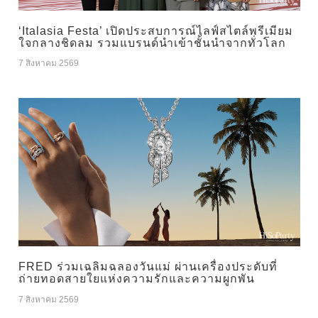
‘Italasia Festa’ เปิดประสบการณ์ไลฟ์สไตล์พรีเมียม
ใจกลางชิดลม รวมแบรนด์นำเข้าชั้นนำจากทั่วโลก
7 สิงหาคม 2569
FRED ร่วมเฉลิมฉลองวันแม่ ผ่านเครื่องประดับที่
ถ่ายทอดสายใยแห่งความรักและความผูกพัน
7 สิงหาคม 2569