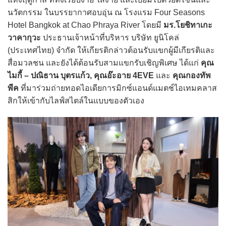
นวัตกรรม ในบรรยากาศอบอุ่น ณ โรงแรม Four Seasons
Hotel Bangkok at Chao Phraya River โดยมี
มร.โยชิทาเกะ
วาคากุวะ
ประธานเจ้าหน้าที่บริหาร บริษัท ยูนิโคล่
(ประเทศไทย) จำกัด ให้เกียรติกล่าวต้อนรับแขกผู้มีเกียรติและ
สื่อมวลชน และยังได้ต้อนรับสามแขกรับเชิญพิเศษ ได้แก่
คุณ
ไมกี้ – ปณิธาน บุตรแก้ว, คุณอ๊ะอาย 4EVE
และ
คุณกองทัพ
พีค
ที่มาร่วมถ่ายทอดไอเดียการมิกซ์แอนด์แมตช์ไอเทมคลาส
สิกให้เข้ากับไลฟ์สไตล์ในแบบของตัวเอง