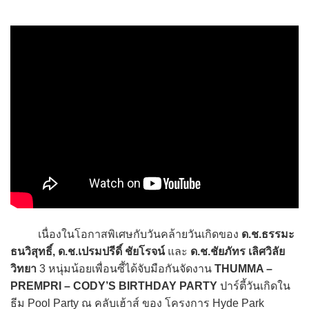
เนื่องในโอกาสพิเศษกับวันคล้ายวันเกิดของ
ด.ช.ธรรมะ
ธนวิสุทธิ์, ด.ช.เปรมปรีดิ์ ชัยโรจน์
และ
ด.ช.ชัยภัทร เลิศวิลัย
วิทยา
3 หนุ่มน้อยเพื่อนซี้ได้จับมือกันจัดงาน
THUMMA –
PREMPRI – CODY’S BIRTHDAY PARTY
ปาร์ตี้วันเกิดใน
ธีม Pool Party ณ คลับเฮ้าส์ ของ โครงการ Hyde Park