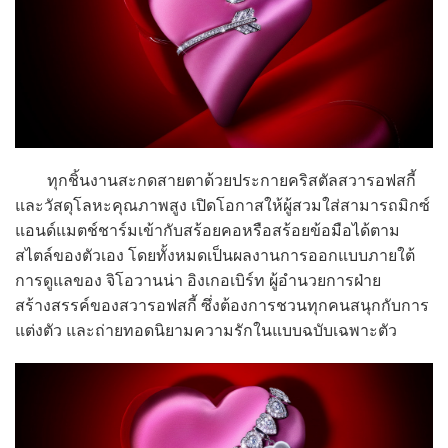
ทุกชิ้นงานสะกดสายตาด้วยประกายคริสตัลสวารอฟสกี้
และวัสดุโลหะคุณภาพสูง เปิดโอกาสให้ผู้สวมใส่สามารถมิกซ์
แอนด์แมตช์ชาร์มเข้ากับสร้อยคอหรือสร้อยข้อมือได้ตาม
สไตล์ของตัวเอง โดยทั้งหมดเป็นผลงานการออกแบบภายใต้
การดูแลของ จิโอวานน่า อิงเกอเบิร์ท ผู้อำนวยการฝ่าย
สร้างสรรค์ของสวารอฟสกี้ ซึ่งต้องการชวนทุกคนสนุกกับการ
แต่งตัว และถ่ายทอดนิยามความรักในแบบฉบับเฉพาะตัว