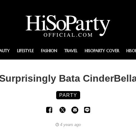
EAUTY
LIFESTYLE
FASHION
TRAVEL
HISOPARTY COVER
HISO
Surprisingly Bata CinderBell
PARTY
4 years ago