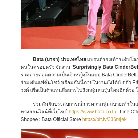
Bata (บาจา) ประเทศไทย
แบรนด์รองเท้าระดับโลก
คนในครอบครัว จัดงาน
‘Surprisingly Bata CinderBel
ร่วมถ่ายทอดความเป็นเจ้าหญิงในแบบ Bata CinderBella
ร่วมเดินแฟชั่นโชว์ พร้อมกันนี้ภายในงานยังได้เปิดตัว Fri
วงศ์ เพื่อเป็นตัวแทนสื่อสารไปถึงกลุ่มคนรุ่นใหม่อีกด้
ร่วมสัมผัสประสบการณ์การความนุ่มสบายเท้าในแบบขอ
ทางออนไลน์ที่เว็บไซต์
https://www.bata.co.th
, Line Of
Shopee : Bata Official Store
https://bit.ly/336mjek