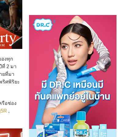
ของทุก
ที่ 2 มา
ายที่มา
พริศพิริยะ
รือช่อง
Dq5R
,