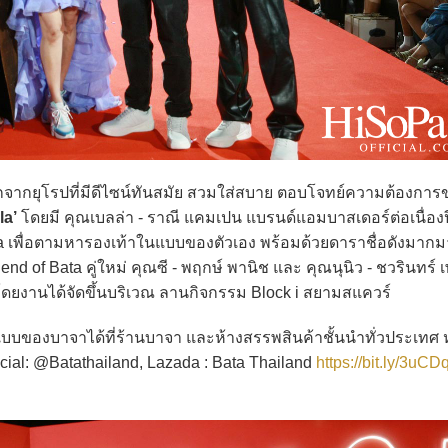
จากยุโรปที่มีดีไซน์ทันสมัย สวมใส่สบาย ตอบโจทย์ความต้องการ
la’
โดยมี คุณเบลล่า - ราณี แคมเปน แบรนด์แอมบาสเดอร์ต่อเนื่องปี
 เพื่อตามหารองเท้าในแบบของตัวเอง พร้อมด้วยดาราชื่อดังมากม
end of Bata คู่ใหม่ คุณซี - พฤกษ์ พานิช และ คุณนุนิว - ชวรินทร์ เ
วย โดยงานได้จัดขึ้นบริเวณ ลานกิจกรรม Block i สยามสแควร์
งบาจาได้ที่ร้านบาจา และห้างสรรพสินค้าชั้นนำทั่วประเทศ ห
ficial: @Batathailand, Lazada : Bata Thailand
https://bit.ly/3uC