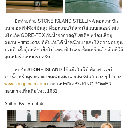
ปิดท้ายด้วย STONE ISLAND STELLINA คอลเลกชัน
แนวแอคทีฟฟังก์ชันสูง ที่ออกแบบให้สวมใส่แบบเลเยอร์ เช่น
แจ็กเก็ต GORE-TEX กันน้ำจากวัสดุรีไซเคิล พร้อมเสื้อบุ
ฉนวน PrimaLoft® ที่พับเก็บได้ น้ำหนักเบาและให้ความอบอุ่น
รวมถึงเสื้อฮู้ดฟลีซ เสื้อโปโลคอซิป และเชิ้ตแทร็กแจ็กเก็ตที่ให้
ลุคสปอร์ตแบบครบครัน
พบกับ
STONE ISLAND
ได้แล้ววันนี้ที่ คิง เพาเวอร์
รางน้ำ หรือดูรายละเอียดเพิ่มเติมและสิทธิพิเศษต่าง ๆ ได้ทาง
www.kingpower.com
และแอปพลิเคชัน KING POWER
สอบถามเพิ่มเติมโทร. 1631
Author By : Arunlak