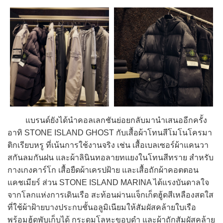
แบรนด์ยังได้นำคอลเลกชันย่อยกลับมานำเสนออีกครั้ง
อาทิ STONE ISLAND GHOST กับเสื้อผ้าโทนสีโมโนโครมา
ติกเรียบหรู ที่เน้นการใช้งานจริง เช่น เสื้อเบลเซอร์ผ้าแคนวา
สกันลมกันฝน และผ้าลินินทอลายทแยงในโทนสีทราย สำหรับ
กางเกงคาร์โก เสื้อยืดผ้าเครปฝ้าย และเสื้อถักผ้าคอตตอน
แคชเมียร์ ส่วน STONE ISLAND MARINA ได้แรงบันดาลใจ
จากโลกแห่งการเดินเรือ สะท้อนผ่านแจ็กเก็ตฮู้ดสีเหลืองสดใส
ที่ใช้ผ้าฝ้ายบางประกบชั้นอลูมิเนียมให้สัมผัสคล้ายใบเรือ
พร้อมฮู้ดพับเก็บได้ กระดุมโลหะขอบดำ และผ้าถักสัมผัสคล้าย