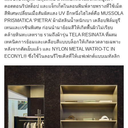
คอตตอนริปสต็อป และแจ็กเก็ตไนลอนพิมพ์ลายพรางที่ใช้เม็ด
สีพิเศษเปลี่ยนเมื่อสัมผัสแสง UV อีกหนึ่งไฮไลต์คือ MUSSOLA
PRISMATICA ‘PIETRA’ ผ้ามัสลินน้ำหนักเบา เคลือบฟิล์มยูรี
เทนและเรซินพิเศษ ก่อนนำมาย้อมสีให้เกิดพื้นผิวไม่เรียบ
คล้ายหินทะเลทราย รวมถึงผ้ารุ่น TELA RESINATA ที่ผสม
เทคนิคการย้อมและเคลือบสีแบบบล็อกให้เกิดลวดลายเฉพาะ
หลังจากตัดเย็บแล้ว และ NYLON METAL WATRO-TC IN
ECONYL® ซึ่งใช้ไนลอนรีไซเคิลที่ให้เอฟเฟกต์แบบเมทัลลิก