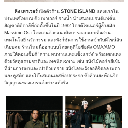
คิง เพาเวอร์
เปิดตัวร้าน
STONE ISLAND
แห่งแรกใน
ประเทศไทย ณ คิง เพาเวอร์ รางน้ำ นำเสนอแบรนด์แฟชั่น
สัญชาติอิตาลีที่ก่อตั้งขึ้นในปี 1982 โดยดีไซเนอร์ผู้ล้ำสมัย
Massimo Osti โดดเด่นด้วยแนวคิดการออกแบบที่ผสาน
เทคโนโลยี นวัตกรรม และฟังก์ชันการใช้งานเข้ากับดีไซน์อัน
เฉียบคม ร้านใหม่นี้ออกแบบโดยสตูดิโอชื่อดัง OMA/AMO
ภายใต้คอนเซ็ปต์ ‘ความทนทานและแข็งแกร่ง’ พร้อมตกแต่ง
ด้วยวัสดุธรรมชาติและเทคนิคเฉพาะ เช่น ผนังไม้คอร์กสีเข้ม
ที่ผ่านการเผาและเป่าด้วยทราย ผนังโลหะฝังจอดิจิตอล เพดา
นอะคูสติก และโต๊ะสแตนเลสท็อปกระจก ซึ่งล้วนสะท้อนจิต
วิญญาณของแบรนด์อย่างแท้จริง