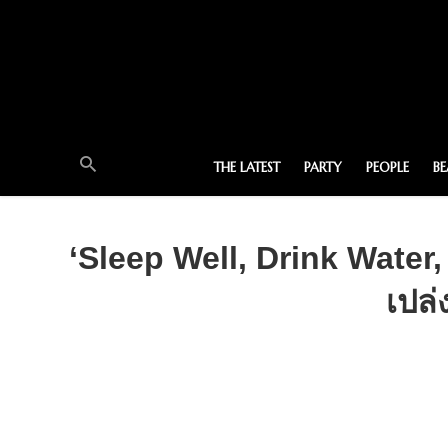
THE LATEST
PARTY
PEOPLE
B
‘Sleep Well, Drink Water
เปล