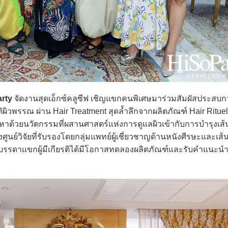
rty
จัดงานสุดเอ็กซ์คลูซีฟ เชิญแขกคนพิเศษมาร่วมสัมผัสประสบก
ผิวพรรณ ผ่าน Hair Treatment สุดล้ำลึกจากผลิตภัณฑ์ Hair Rituel
หาด้วยนวัตกรรมที่ผสานศาสตร์แห่งการดูแลผิวเข้ากับการบำรุงเส
ย์วิจัยที่รับรองโดยกลุ่มแพทย์ผู้เชี่ยวชาญด้านหนังศีรษะและเส้
นบรรดาแขกผู้มีเกียรติได้มีโอกาสทดลองผลิตภัณฑ์และรับคำแนะนำจ