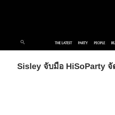
THE LATEST
PARTY
PEOPLE
B
Sisley จับมือ HiSoParty จ