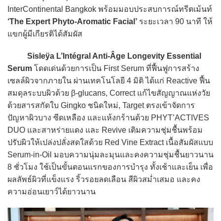
InterContinental Bangkok พร้อมมอบประสบการณ์ทรีตเม้นท์
‘The Expert Phyto-Aromatic Facial’
ระยะเวลา 90 นาที ให้
แขกผู้มีเกียรติได้สัมผัส
Sisleÿa L’Intégral Anti-Âge Longevity Essential
Serum
โดดเด่นด้วยการเป็น First Serum ที่ฟื้นฟูการสร้าง
เซลล์ผิวจากภายใน ผ่านเทคโนโลยี 4 มิติ ได้แก่ Reactive ฟื้น
สมดุลระบบผิวด้วย β-glucans, Correct แก้ไขสัญญาณแห่งวัย
ด้วยสารสกัดใบ Gingko ชนิดใหม่, Target ตรงเข้าจัดการ
ปัญหาผิวบาง ซีดเหลือง และแห้งกร้านด้วย PHYT’ACTIVES
DUO และสาหร่ายแดง และ Revive เติมความชุ่มชื้นพร้อม
ปรับผิวให้เปล่งปลั่งสดใสด้วย Red Vine Extract เนื้อสัมผัสแบบ
Serum-in-Oil มอบความนุ่มละมุนและคงความชุ่มชื้นยาวนาน
8 ชั่วโมง ใช้เป็นขั้นตอนแรกของการบำรุง ทั้งเช้าและเย็น เพื่อ
ผลลัพธ์ผิวที่แข็งแรง ริ้วรอยลดเลือน สีผิวสม่ำเสมอ และคง
ความอ่อนเยาว์ได้ยาวนาน