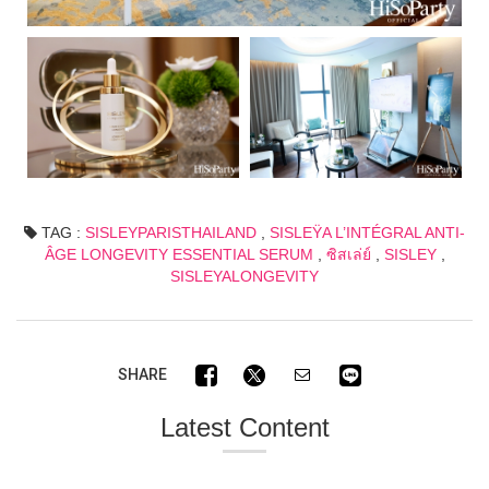
TAG :
SISLEYPARISTHAILAND
,
SISLEŸA L’INTÉGRAL ANTI-
ÂGE LONGEVITY ESSENTIAL SERUM
,
ซิสเล่ย์
,
SISLEY
,
SISLEYALONGEVITY
SHARE
Latest Content