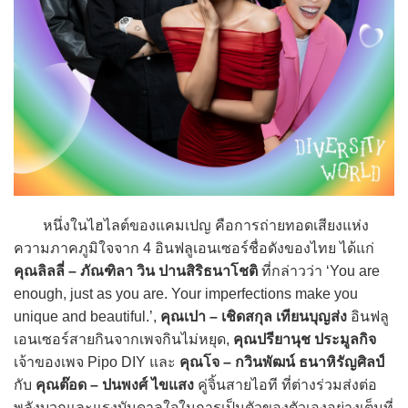
หนึ่งในไฮไลต์ของแคมเปญ คือการถ่ายทอดเสียงแห่ง
ความภาคภูมิใจจาก 4 อินฟลูเอนเซอร์ชื่อดังของไทย ได้แก่
คุณลิลลี่ – ภัณฑิลา วิน ปานสิริธนาโชติ
ที่กล่าวว่า ‘You are
enough, just as you are. Your imperfections make you
unique and beautiful.’,
คุณเปา – เชิดสกุล เทียนบุญส่ง
อินฟลู
เอนเซอร์สายกินจากเพจกินไม่หยุด,
คุณปรียานุช ประมูลกิจ
เจ้าของเพจ Pipo DIY และ
คุณโจ – กวินพัฒน์ ธนาหิรัญศิลป์
กับ
คุณต๊อด – ปนพงศ์ ไขแสง
คู่จิ้นสายไอที ที่ต่างร่วมส่งต่อ
พลังบวกและแรงบันดาลใจในการเป็นตัวของตัวเองอย่างเต็มที่