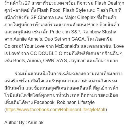
ร้านค้าใน 27 สาขาทั่วประเทศ พร้อมกิจกรรม Flash Deal ทุก
ศุกร์–อาทิตย์ ทั้ง Flash Food, Flash Style และ Flash Fun ที่
ผนึกกำลังกับ SF Cinema และ Major Cineplex ซึ่งร้านค้า
ภายในศูนย์การค้าเองก็ร่วมส่งต่อพลังแห่ง Pride ด้วยสินค้า
และเมนูพิเศษ เช่น เค้ก Pride จาก S&P, Rainbow Slushy
จาก Auntie Anne’s, Duo Set จาก GAGA, โคนไอศกรีม
Colors of Your Love จาก McDonald’s และคอลเลกชัน ‘Love
is Love’ จาก CC DOUBLE O รวมถึงสิทธิพิเศษจากร้านอื่น ๆ
เช่น Boots, Aurora, OWNDAYS, Jaymart และอีกมากมาย
ร่วมเป็นส่วนหนึ่งในการเฉลิมฉลองความเท่าเทียมอย่าง
แท้จริง พร้อมเปิดใจยอมรับทุกความแตกต่าง ผ่านกิจกรรม
สีสันสดใส และข้อเสนอสุดพิเศษตลอดเดือนนี้ ที่ศูนย์การค้า
โรบินสันไลฟ์สไตล์ทุกสาขาทั่วประเทศ ติดตามรายละเอียด
เพิ่มเติมได้ทาง Facebook: Robinson Lifestyle
(
https://www.facebook.com/RobinsonLifestyleMall
)
Author By : Arunlak