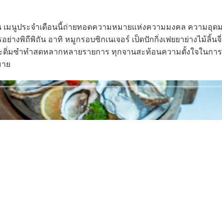
มนูประจำเดือนนี้ถ่ายทอดความหมายแห่งความมงคล ความอุดม
พิถีพิถัน อาทิ หมูกรอบซิกเนเจอร์ เป็ดปักกิ่งเฟยยาย่างไม้ลิ้นจี
 และติ่มซำทำสดหลากหลายรายการ ทุกจานสะท้อนความตั้งใจในการส
มาย