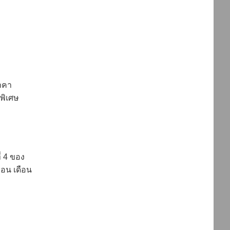
ราคา
ิพิเศษ
่ 4 ของ
ือน เดือน