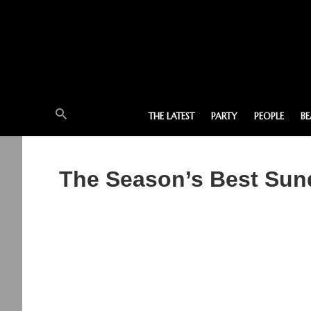
THE LATEST
PARTY
PEOPLE
B
The Season’s Best Sun