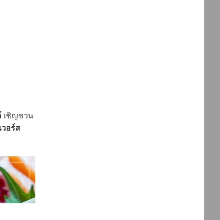
์
เชิญชวน
เวอร์ส