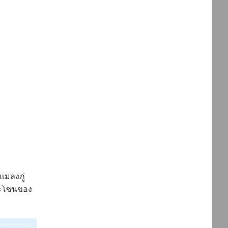
แมลงภู่
และโซนของ