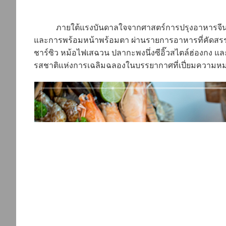
ภายใต้แรงบันดาลใจจากศาสตร์การปรุงอาหารจีน เ
และการพร้อมหน้าพร้อมตา ผ่านรายการอาหารที่คัดสรรอย่าง
ชาร์ซิว หม้อไฟเสฉวน ปลากะพงนึ่งซีอิ๊วสไตล์ฮ่องกง
รสชาติแห่งการเฉลิมฉลองในบรรยากาศที่เปี่ยมความห