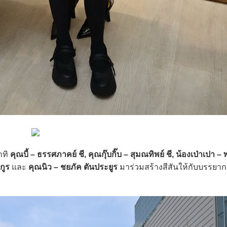
าทิ
คุณบี้ – ธรรศภาคย์ ชี, คุณกุ๊บกิ๊บ – สุมณทิพย์ ชี, น้องเป่าเปา –
กูร
และ
คุณนิว – ชยภัค ตันประยูร
มาร่วมสร้างสีสันให้กับบรรยา