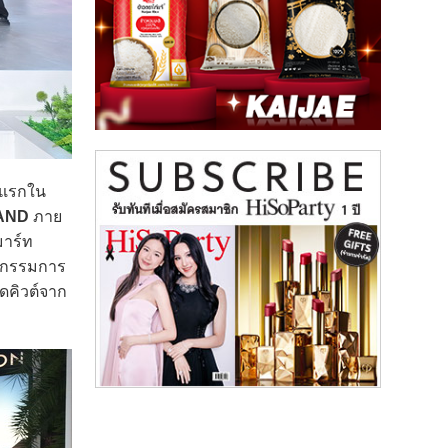
งแรกใน
AND
ภาย
มาร์ท
กรรมการ
ุดคิวต์จาก