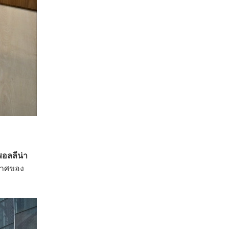
 พอลลีน่า
กาศของ