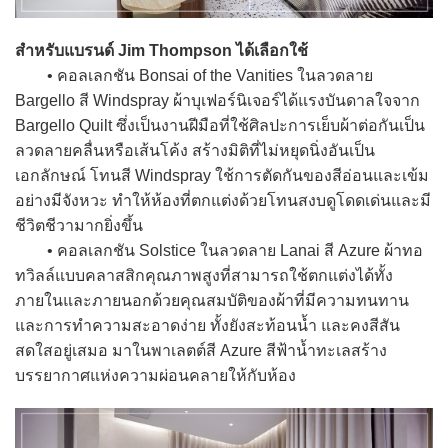
สำหรับแบรนด์ Jim Thompson ได้เลือกใช้
• คอลเลกชัน Bonsai of the Vanities ในลวดลาย
Bargello สี Windspray ผ้าบุเฟอร์นิเจอร์ได้แรงบันดาลใจจาก
Bargello Quilt ซึ่งเป็นงานฝีมือที่ใช้ศิลปะการเย็บผ้าต่อกันเป็น
ลวดลายคลื่นหรือเส้นโค้ง สร้างมิติที่ไม่หยุดนิ่งอันเป็น
เอกลักษณ์ โทนสี Windspray ใช้การตัดกันของสีอ่อนและเข้ม
อย่างมีจังหวะ ทำให้ห้องที่ตกแต่งด้วยโทนสงบดูโดดเด่นและมี
ชีวิตชีวามากยิ่งขึ้น
• คอลเลกชัน Solstice ในลวดลาย Lanai สี Azure ผ้าทอ
ทวิลล์แบบคลาสสิกคุณภาพสูงที่สามารถใช้ตกแต่งได้ทั้ง
ภายในและภายนอกด้วยคุณสมบัติของผ้าที่มีความทนทาน
และการทำความสะอาดง่าย ทั้งยังสะท้อนน้ำ และคงสีสัน
สดใสอยู่เสมอ มาในพาเลตต์สี Azure สีฟ้าน้ำทะเลสร้าง
บรรยากาศแห่งความผ่อนคลายให้กับห้อง