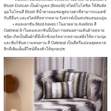
Blush Duncan เป็นผ้าบูเคล (Bouclé) สไตล์โบโฮชิค ให้สัมผัส
นุ่มในโทนสี Blush สีน้ำตาลอมชมพูสบายตาที่สามารถแมตช์
กับสีอื่นๆ และสไตล์ที่หลากหลาย รังสรรค์เป็นสเปซแสนอบอุ่น
• คอลเลกชัน Must-haves I ในลวดลาย Avellino สี
Oatmeal ผ้าในคอลเลกชันนี้เป็นการผสมผสานเส้นด้ายหลาย
ชนิด เกิดเป็นผืนผ้าที่มีเท็กซ์เจอร์หลากหลายแต่ยังให้ความนุ่ม
และฟังก์ชันความทนทาน สี Oatmeal เป็นสีครีมอ่อนสุดคลาส
สิกที่เติมเต็มดีไซน์ที่ลงตัวให้ทุกสเปซ