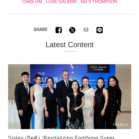
CHIDLOM
,
LUXE GALERIE
,
NO.9 THOMPSON
SHARE
Latest Content
Sisley เปิดตัว ‘Revitalizing Fortifying Super