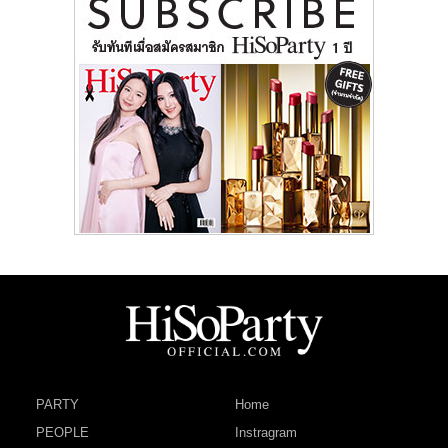
PARTY
Home
PEOPLE
Instragram