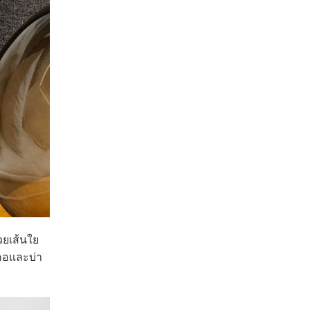
วยเส้นใย
คอและบ่า