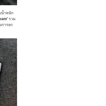
บน้ำหนัก
Foam'
รวม
องการยก