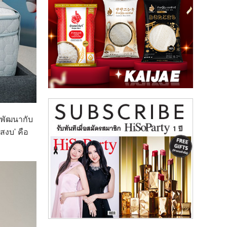
มพัฒนากับ
สงบ' คือ