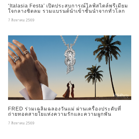
‘Italasia Festa’ เปิดประสบการณ์ไลฟ์สไตล์พรีเมียม
ใจกลางชิดลม รวมแบรนด์นำเข้าชั้นนำจากทั่วโลก
7 สิงหาคม 2569
FRED ร่วมเฉลิมฉลองวันแม่ ผ่านเครื่องประดับที่
ถ่ายทอดสายใยแห่งความรักและความผูกพัน
7 สิงหาคม 2569