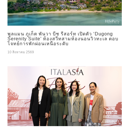
พูลแมน ภูเก็ต พันวา บีช รีสอร์ท เปิดตัว ‘Dugong
Serenity Suite’ ห้องสวีทสามห้องนอนวิวทะเล ตอบ
โจทย์การพักผ่อนเหนือระดับ
10 สิงหาคม 2569