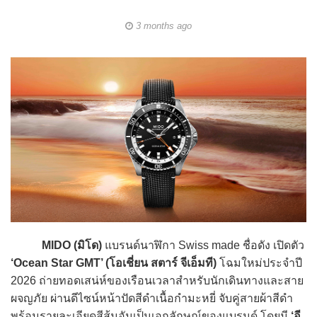
3 months ago
MIDO (มิโด)
แบรนด์นาฬิกา Swiss made ชื่อดัง เปิดตัว
‘Ocean Star GMT’ (โอเชี่ยน สตาร์ จีเอ็มที)
โฉมใหม่ประจำปี
2026 ถ่ายทอดเสน่ห์ของเรือนเวลาสำหรับนักเดินทางและสาย
ผจญภัย ผ่านดีไซน์หน้าปัดสีดำเนื้อกำมะหยี่ จับคู่สายผ้าสีดำ
พร้อมรายละเอียดสีส้มอันเป็นเอกลักษณ์ของแบรนด์ โดยมี
‘อี