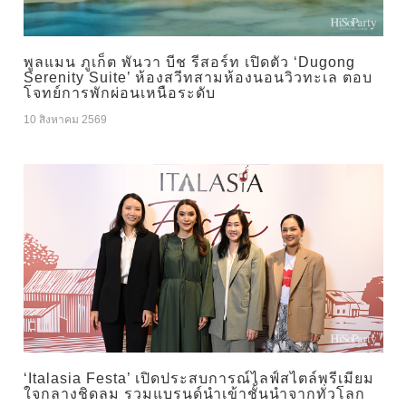
พูลแมน ภูเก็ต พันวา บีช รีสอร์ท เปิดตัว ‘Dugong
Serenity Suite’ ห้องสวีทสามห้องนอนวิวทะเล ตอบ
โจทย์การพักผ่อนเหนือระดับ
10 สิงหาคม 2569
‘Italasia Festa’ เปิดประสบการณ์ไลฟ์สไตล์พรีเมียม
ใจกลางชิดลม รวมแบรนด์นำเข้าชั้นนำจากทั่วโลก