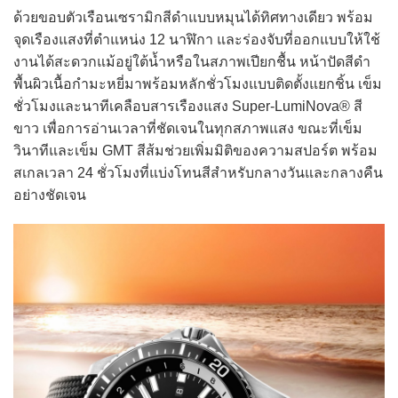
ด้วยขอบตัวเรือนเซรามิกสีดำแบบหมุนได้ทิศทางเดียว พร้อม
จุดเรืองแสงที่ตำแหน่ง 12 นาฬิกา และร่องจับที่ออกแบบให้ใช้
งานได้สะดวกแม้อยู่ใต้น้ำหรือในสภาพเปียกชื้น หน้าปัดสีดำ
พื้นผิวเนื้อกำมะหยี่มาพร้อมหลักชั่วโมงแบบติดตั้งแยกชิ้น เข็ม
ชั่วโมงและนาทีเคลือบสารเรืองแสง Super-LumiNova® สี
ขาว เพื่อการอ่านเวลาที่ชัดเจนในทุกสภาพแสง ขณะที่เข็ม
วินาทีและเข็ม GMT สีส้มช่วยเพิ่มมิติของความสปอร์ต พร้อม
สเกลเวลา 24 ชั่วโมงที่แบ่งโทนสีสำหรับกลางวันและกลางคืน
อย่างชัดเจน