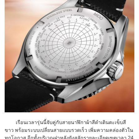
เรือนเวลารุ่นนี้จับคู่กับสายนาฬิกาผ้าสีดำเดินตะเข็บสี
ขาว พร้อมระบบเปลี่ยนสายแบบรวดเร็ว เพิ่มความคล่องตัวใน
ทุกโอกาส อีกทั้งบริเวณฝาหลังยังสลักรายละเอียดเขตเวลา 24