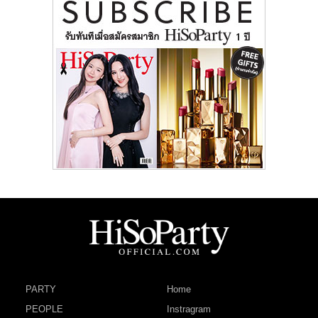
PARTY
Home
PEOPLE
Instragram