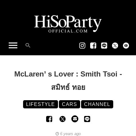
McLaren’ s Lover : Smith Tsoi -
สมิทธ์ ทอย
LIFESTYLE
CARS
CHANNEL
6 years ago