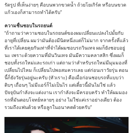
รัดรูป ที่เห็นง่ายๆ คือบนพวกขวดน้ำ ถ้วยโยเกิร์ต หรือบนขวด
แก้วเองก็สามารถทำได้ครับ”
ความชื่นชอบในรถยนต์
“ถ้าถามว่าความชอบในรถยนต์ของผมเปลี่ยนแปลงไปมั้ยกับ
อายุที่เปลี่ยน ผมว่ามันต้องมีนิดหนึ่งแต่ก็ไม่มาก จากครั้งที่แล้ว
ที่เราได้เคยคุยกันเท่าที่จำได้ผมชอบรถวินเทจ ผมก็ยังชอบอยู่
นะ เพราะด้วยความที่มันวินเทจ มันมีความคลาสสิก ซึ่งผมก็
ชอบทั้งรถใหม่และรถเก่า แต่ถามว่าสำหรับรถใหม่มีมุมมองที่
เปลี่ยนไปไหม ก็เปลี่ยนไปพอสมควรเลย แต่ก่อนเราวัยรุ่น ตอน
นี้ก็ยังวัยรุ่นอยู่นะครับ (หัวเราะ) คือเมื่อก่อนชอบรถที่แบบว่า
ดิบๆ เถื่อนๆ ไม่มีแอร์ก็ไม่เป็นไร แต่เดี๋ยวนี้มันไม่ใช่ แล้ว
ปัจจุบันกำลังจะแต่งงาน เรากำลังจะมีครอบครัว ทำให้ผมมอง
รถที่มันตอบโจทย์หลายๆ อย่าง ไม่ใช่แค่เราอย่างเดียว ต้อง
รวมถึงแฟนด้วย หรือลูกในอนาคตด้วยครับ”