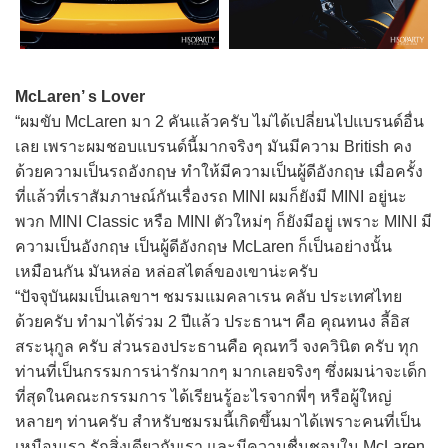
McLaren’ s Lover
“ผมขับ McLaren มา 2 คันแล้วครับ ไม่ได้เปลี่ยนไปแบรนด์อื่น
เลย เพราะผมชอบแบรนด์นี้มากจริงๆ มันมีความ British คง
ด้วยความเป็นรถอังกฤษ ทำให้มีความเป็นผู้ดีอังกฤษ เมื่อครั้ง
ที่แล้วที่เราสัมภาษณ์กันเรื่องรถ MINI ผมก็ยังมี MINI อยู่นะ
พวก MINI Classic หรือ MINI ตัวใหม่ๆ ก็ยังมีอยู่ เพราะ MINI มี
ความเป็นอังกฤษ เป็นผู้ดีอังกฤษ McLaren ก็เป็นอย่างนั้น
เหมือนกัน มันหล่อ หล่อสไตล์ของเขาน่ะครับ
“ปัจจุบันผมเป็นเลขาฯ ชมรมแมคลาเรน คลับ ประเทศไทย
ด้วยครับ ทำมาได้ร่วม 2 ปีแล้ว ประธานฯ คือ คุณทนง ลี้อิส
สระนุกูล ครับ ส่วนรองประธานคือ คุณทวี จงควินิต ครับ ทุก
ท่านที่เป็นกรรมการน่ารักมากๆ มากเลยจริงๆ ซึ่งผมน่าจะเด็ก
ที่สุดในคณะกรรมการ ได้เรียนรู้อะไรจากพี่ๆ หรือผู้ใหญ่
หลายๆ ท่านครับ สำหรับชมรมนี้เกิดขึ้นมาได้เพราะคนที่เป็น
เหมือนเรา รักสิ่งเดียวกับเรา และมีความชื่นชอบใน McLaren