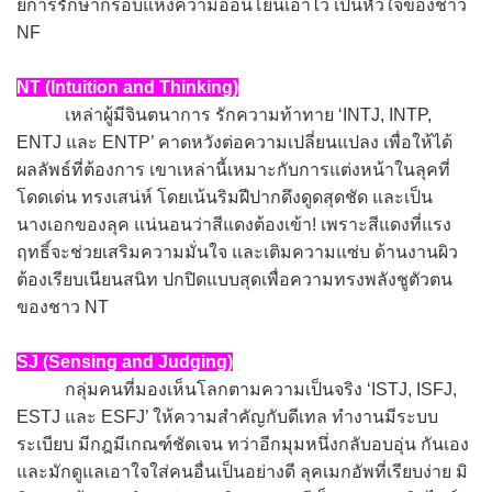
ยการรักษากรอบแห่งความอ่อนโยนเอาไว้ เป็นหัวใจของชาว
NF
NT (Intuition and Thinking)
เหล่าผู้มีจินตนาการ รักความท้าทาย ‘INTJ, INTP,
ENTJ และ ENTP’ คาดหวังต่อความเปลี่ยนแปลง เพื่อให้ได้
ผลลัพธ์ที่ต้องการ เขาเหล่านี้เหมาะกับการแต่งหน้าในลุคที่
โดดเด่น ทรงเสน่ห์ โดยเน้นริมฝีปากดึงดูดสุดชัด และเป็น
นางเอกของลุค แน่นอนว่าสีแดงต้องเข้า! เพราะสีแดงที่แรง
ฤทธิ์จะช่วยเสริมความมั่นใจ และเติมความแซ่บ ด้านงานผิว
ต้องเรียบเนียนสนิท ปกปิดแบบสุดเพื่อความทรงพลังชูตัวตน
ของชาว NT
SJ (Sensing and Judging)
กลุ่มคนที่มองเห็นโลกตามความเป็นจริง ‘ISTJ, ISFJ,
ESTJ และ ESFJ’ ให้ความสำคัญกับดีเทล ทำงานมีระบบ
ระเบียบ มีกฎมีเกณฑ์ชัดเจน ทว่าอีกมุมหนึ่งกลับอบอุ่น กันเอง
และมักดูแลเอาใจใส่คนอื่นเป็นอย่างดี ลุคเมกอัพที่เรียบง่าย มิ