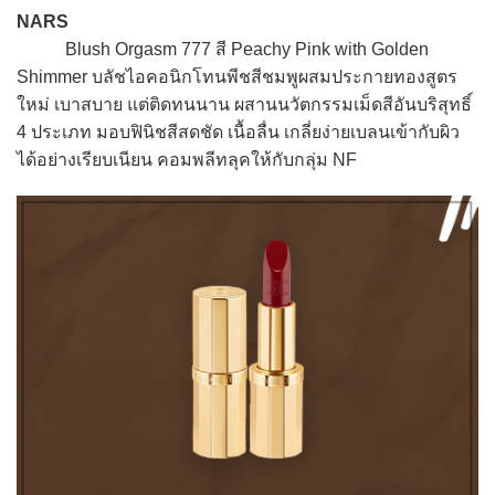
NARS
Blush Orgasm 777 สี Peachy Pink with Golden
Shimmer บลัชไอคอนิกโทนพีชสีชมพูผสมประกายทองสูตร
ใหม่ เบาสบาย แต่ติดทนนาน ผสานนวัตกรรมเม็ดสีอันบริสุทธิ์
4 ประเภท มอบฟินิชสีสดชัด เนื้อลื่น เกลี่ยง่ายเบลนเข้ากับผิว
ได้อย่างเรียบเนียน คอมพลีทลุคให้กับกลุ่ม NF