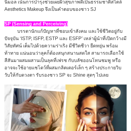
นิมอล เน้นการบำรุงช่วยเผยผิวสุขภาพดีเป็นธรรมชาติสไตล์
Aesthetics Makeup จึงเป็นคำตอบของชาว SJ
SP (Sensing and Perceiving)
บรรดานักแก้ปัญหาที่ชอบเข้าสังคม และใช้ชีวิตอยู่กับ
ปัจจุบัน ‘ISTP, ISFP, ESTP และ ESFP’ เหล่าผู้นำที่เปิดกว้างมี
วิสัยทัศน์ เต็มไปด้วยความร่าเริง มีชีวิตชีวา ยืดหยุ่น พร้อม
ท้าทาย แน่นอนว่าลุคก็ต้องสนุกสนานสดใส สามารถเลือกใช้
สีสันมาผสมผสานเป็นลุคที่เฟรช กับบลัชออนโทนชมพู หรือ
อาจจะใช้อายแชโดว์ที่ผสมกลิตเตอร์เล็ก ๆ สร้างประกายวิบ
วับให้กับดวงตา รับรองชาว SP จะ Shine สุดๆ ไปเลย