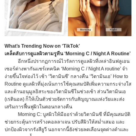
What’s Trending Now on ‘TikTok’
เคล็ดลับการดูแลผิวตามรูทีน ‘Morning C / Night A Routine’
อีกหนึ่งปรากฏการณ์ไวรัลการดูแลผิวที่เหล่าอินฟลูเอน
เซอร์ต่างพากันแชร์เทคนิค ‘Morning C / Night A routine’ จำ
ง่ายขึ้นใจท่องไว้ เช้า ‘วิตามินซี’ กลางคืน ‘วิตามินเอ’ How to
Routine ดูแลผิวที่มุ่งเน้นการใช้คุณสมบัติเพิ่มความกระจ่างใส
และต้านอนุมูลอิสระของวิตามินซีในช่วงเช้า ส่วนวิตามินเอ
(เรตินอล) ก็ให้เป็นตัวช่วยจัดการกับสัญญาณแห่งวัยและส่ง
เสริมการฟื้นฟูผิวในตอนกลางคืน
Morning C: บูสผิวให้มีออร่าด้วยวิตามินซี ที่มีคุณสมบัติ
ช่วยกระตุ้นการสร้างคอลลาเจน ปรับสีผิวให้สม่ำเสมอ และ
ปกป้องผิวจากรังสียูวี นอกจากนี้ยังช่วยลดเลือนจุดด่างดำและ