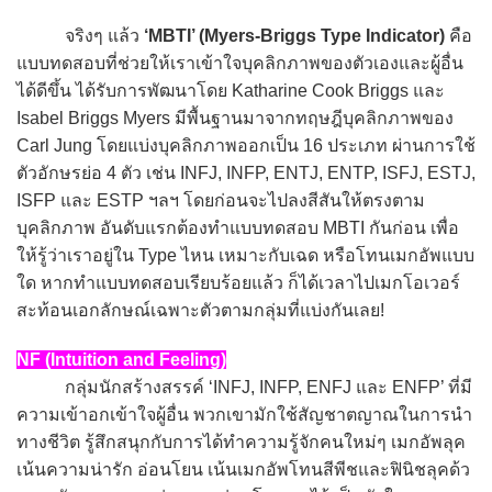
จริงๆ แล้ว
‘MBTI’ (Myers-Briggs Type Indicator)
คือ
แบบทดสอบที่ช่วยให้เราเข้าใจบุคลิกภาพของตัวเองและผู้อื่น
ได้ดีขึ้น ได้รับการพัฒนาโดย Katharine Cook Briggs และ
Isabel Briggs Myers มีพื้นฐานมาจากทฤษฎีบุคลิกภาพของ
Carl Jung โดยแบ่งบุคลิกภาพออกเป็น 16 ประเภท ผ่านการใช้
ตัวอักษรย่อ 4 ตัว เช่น INFJ, INFP, ENTJ, ENTP, ISFJ, ESTJ,
ISFP และ ESTP ฯลฯ โดยก่อนจะไปลงสีสันให้ตรงตาม
บุคลิกภาพ อันดับแรกต้องทำแบบทดสอบ MBTI กันก่อน เพื่อ
ให้รู้ว่าเราอยู่ใน Type ไหน เหมาะกับเฉด หรือโทนเมกอัพแบบ
ใด หากทำแบบทดสอบเรียบร้อยแล้ว ก็ได้เวลาไปเมกโอเวอร์
สะท้อนเอกลักษณ์เฉพาะตัวตามกลุ่มที่แบ่งกันเลย!
NF (Intuition and Feeling)
กลุ่มนักสร้างสรรค์ ‘INFJ, INFP, ENFJ และ ENFP’ ที่มี
ความเข้าอกเข้าใจผู้อื่น พวกเขามักใช้สัญชาตญาณในการนำ
ทางชีวิต รู้สึกสนุกกับการได้ทำความรู้จักคนใหม่ๆ เมกอัพลุค
เน้นความน่ารัก อ่อนโยน เน้นเมกอัพโทนสีพีชและฟินิชลุคด้ว