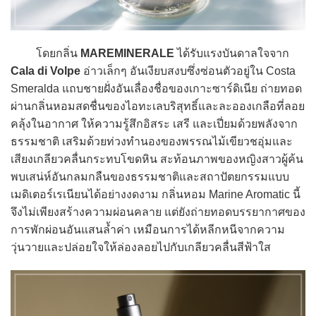
โดยกลิ่น
MAREMINERALE
ได้รับแรงบันดาลใจจาก
Cala di Volpe
อ่าวเล็กๆ อันเงียบสงบซึ่งซ่อนตัวอยู่ใน Costa
Smeralda แถบชายฝั่งอันเลื่องชื่อของเกาะซาร์ดิเนีย ถ่ายทอด
ผ่านกลิ่นหอมสดชื่นของไอทะเลบริสุทธิ์และละอองเกลือที่ลอย
คลุ้งในอากาศ ให้ความรู้สึกอิสระ เสรี และเปี่ยมด้วยพลังจาก
ธรรมชาติ เสริมด้วยท่วงทำนองของพรรณไม้เขียวชอุ่มและ
เสียงเกลียวคลื่นกระทบโขดหิน สะท้อนภาพของหญิงสาวผู้ค้น
พบเสน่ห์อันกลมกลืนของธรรมชาติและสถาปัตยกรรมแบบ
เมดิเตอร์เรเนียนได้อย่างงดงาม กลิ่นหอม Marine Aromatic นี้
จึงไม่เพียงสร้างความผ่อนคลาย แต่ยังถ่ายทอดบรรยากาศของ
การพักผ่อนอันแสนล้ำค่า เหมือนการได้หลีกหนีจากความ
วุ่นวายและปล่อยใจให้ล่องลอยไปกับเกลียวคลื่นสีฟ้าใส