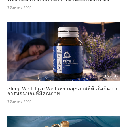
7 สิงหาคม 2569
Sleep Well, Live Well เพราะสุขภาพที่ดี เริ่มต้นจาก
การนอนหลับที่มีคุณภาพ
7 สิงหาคม 2569