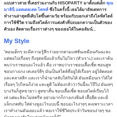
แบบสาวสวย ที่เคยร่วมงานกับ HISOPARTY มาตั้งแต่เด็ก
คุณ
มาลินี แอดเดอเลด โคทส์
ซึ่งในครั้งนี้ เธอได้มาอัพเดทการ
ทำงานล่าสุดที่เติบโตขึ้นตามวัย พร้อมกับบอกเล่าถึงไลฟ์สไตล์
การใช้ชีวิต รวมถึงสไตล์การแต่งตัวที่บ่งบอกความเป็นตัวของ
ตัวเอง ติดตามเรื่องราวต่างๆ ของเธอได้ในคอลัมน์...
My Style
“ตอนเด็กๆ จะมีความรู้สึกว่าอยากตามแฟชั่นเหมือนกันนะคะ
แต่พอไปเรื่อยๆ ถึงจุดหนึ่งแล้วเริ่มไม่ไหว (หัวเราะ) และเราค้น
พบว่าเราชอบอะไรแล้ว คือ เราพบว่าเราชอบเสื้อเชิ้ต ชอบสูท
ชอบกางเกง เทเลอร์ดีๆ มันเป็นสไตล์ที่อยู่ได้เรื่อยๆ อยู่ได้ตลอด
และคลาสสิก และเราก็นำมาสลับใส่กันได้ มันเหมือนเราได้ใส่
เรื่อยๆ ไปไหนก็ง่าย และดูดี ไม่ต้องกลัวว่าวันนี้จะโป๊ไป มันเท่ๆ
บางวันก็สูทขายาว สูทขาสั้น ชอบเสื้อเชิ้ต ชอบสไตล์เรียบโก้
เท่ แต่มะลิจะไม่สตรีท อย่างมากก็กางเกงยีนส์ เสื้อยืด และมี
แจ็กเกตทับ ใส่ต่างหูอะไรแบบนี้ ชอบอะไรง่ายๆ คงเพราะเวลา
เราทำงานมันเยอะแล้ว พอเราใช้ชีวิตประจำวันชอบง่ายๆ ขอ