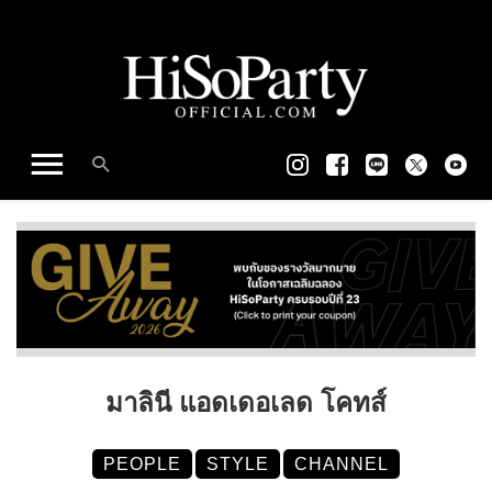
มาลินี แอดเดอเลด โคทส์
PEOPLE
STYLE
CHANNEL