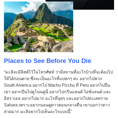
Places to See Before You Die
“มะลิจะมีลิสต์ไว้ในโทรศัพท์ ว่ามีสถานที่อะไรบ้างที่จะต้องไป
ให้ได้ก่อนตาย ซึ่งจะเป็นอะไรที่แปลกๆ ค่ะ อยากไปพวก
South America อยากไป Machu Picchu ที่ Peru อยากไปปีน
เขา อยากปีนไปดูโน่นดูนี่ อยากไปกรีนแลนด์ ไอซ์แลนด์ และ
อิสราเอล อยากไปมาก อะไรที่ลุยๆ และอยากไปทะเลทราย
Sahara เพราะอยากนอนดูดาวตอนกลางคืน เขาบอกว่าดาว
สวยมาก มะลิอยากไปเห็นอะไรแบบนี้”