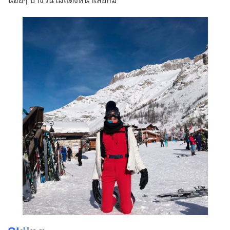
น้อยๆ บางวันไม่แต่งหน้าเลยก็มี”