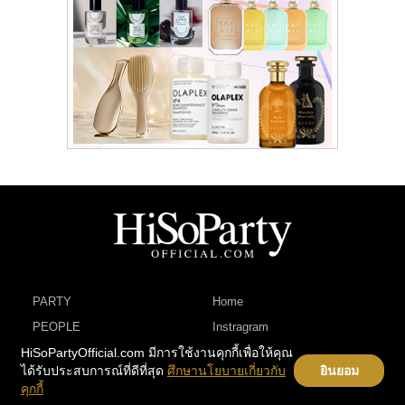
PARTY
Home
PEOPLE
Instragram
HiSoPartyOfficial.com มีการใช้งานคุกกี้เพื่อให้คุณ
BEAUTY
Contact
ได้รับประสบการณ์ที่ดีที่สุด
ศึกษานโยบายเกี่ยวกับ
ยินยอม
LIFESTYLE
E-Letter
คุกกี้
FASHION