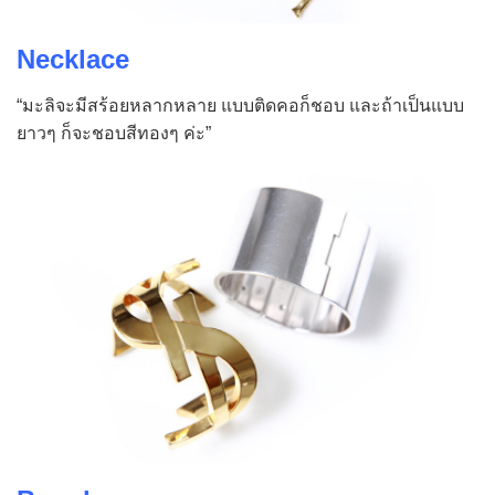
Necklace
“มะลิจะมีสร้อยหลากหลาย แบบติดคอก็ชอบ และถ้าเป็นแบบ
ยาวๆ ก็จะชอบสีทองๆ ค่ะ”