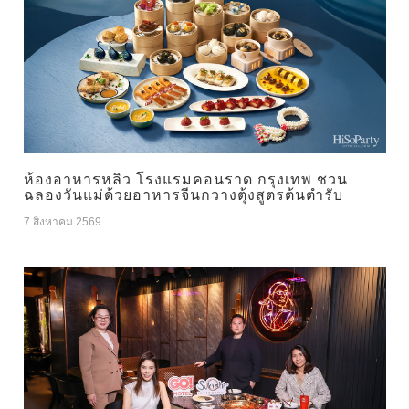
ห้องอาหารหลิว โรงแรมคอนราด กรุงเทพ ชวน
ฉลองวันแม่ด้วยอาหารจีนกวางตุ้งสูตรต้นตำรับ
7 สิงหาคม 2569