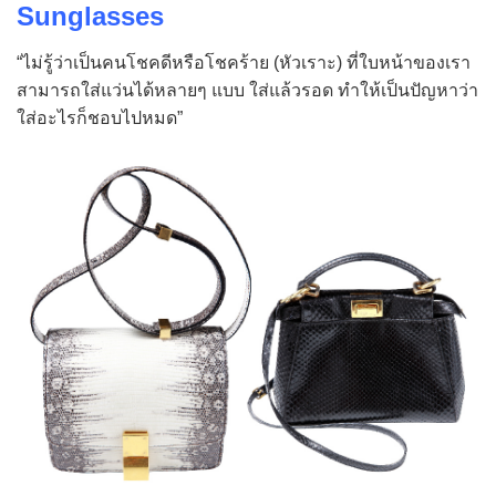
Sunglasses
“ไม่รู้ว่าเป็นคนโชคดีหรือโชคร้าย (หัวเราะ) ที่ใบหน้าของเรา
สามารถใส่แว่นได้หลายๆ แบบ ใส่แล้วรอด ทำให้เป็นปัญหาว่า
ใส่อะไรก็ชอบไปหมด”