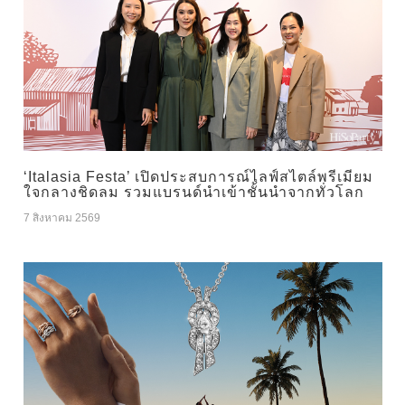
‘Italasia Festa’ เปิดประสบการณ์ไลฟ์สไตล์พรีเมียม
ใจกลางชิดลม รวมแบรนด์นำเข้าชั้นนำจากทั่วโลก
7 สิงหาคม 2569