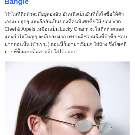
Bangle
“กำไลที่ติดตัวจะมีอยู่สองอัน อันหนึ่งเป็นอันที่ตั้งใจซื้อให้ตัว
เองแบบสุดๆ และอีกอันเป็นของที่คนพิเศษซื้อให้ ของ Van
Cleef & Arpels เหมือนเป็น Lucky Charm จะใส่ติดตัวตลอด
และกำไลใหญ่ๆ จะมีเยอะมาก เพราะมีช่วงหนึ่งที่บ้าซื้อ ชอบ
มากตอนนั้น (หัวเราะ) ตอนนี้ก็เอามาเวียนๆ ใส่บ้าง ซึ่งโชคดี
มากที่ซื้อแบบที่คลาสสิกใส่ได้ตลอด”